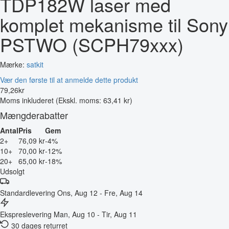
TDP182W laser med
komplet mekanisme til Sony
PSTWO (SCPH79xxx)
Mærke:
satkit
Vær den første til at anmelde dette produkt
79
,
26
kr
Moms inkluderet
(Ekskl. moms: 63,41 kr)
Mængderabatter
Antal
Pris
Gem
2+
76,09 kr
-4%
10+
70,00 kr
-12%
20+
65,00 kr
-18%
Udsolgt
Standardlevering
Ons, Aug 12 - Fre, Aug 14
Ekspreslevering
Man, Aug 10 - Tir, Aug 11
30 dages returret