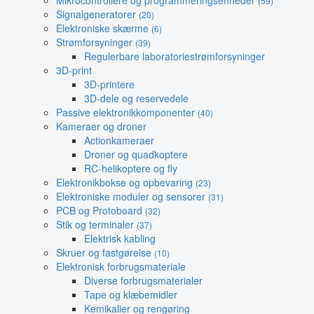
Mikrocontrollere og programmeringsenheder
(59)
Signalgeneratorer
(20)
Elektroniske skærme
(6)
Strømforsyninger
(39)
Regulerbare laboratoriestrømforsyninger
3D-print
3D-printere
3D-dele og reservedele
Passive elektronikkomponenter
(40)
Kameraer og droner
Actionkameraer
Droner og quadkoptere
RC-helikoptere og fly
Elektronikbokse og opbevaring
(23)
Elektroniske moduler og sensorer
(31)
PCB og Protoboard
(32)
Stik og terminaler
(37)
Elektrisk kabling
Skruer og fastgørelse
(10)
Elektronisk forbrugsmateriale
Diverse forbrugsmaterialer
Tape og klæbemidler
Kemikalier og rengøring