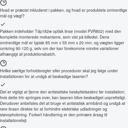
Hvad er præcist inkluderet i pakken, og hvad er produktets omtrentlige
mål og vægt?
Pakken indeholder Tdp182w optisk linse (model PVR802) med den
komplette monterede mekanisme, som vist på billedet. Dens
omtrentlige mål er typisk 85 mm x 55 mm x 20 mm, og vægten ligger
omkring 90-120 g, selv om der kan forekomme mindre variationer
afhængigt af produktionsbatch.
Hvilke særlige forholdsregler eller procedurer skal jeg følge under
installationen for at undgå at beskadige laseren?
Det er vigtigt at fjerne den antistatiske beskyttelsesbro før installation;
hvis dette trin springes over, kan laseren blive beskadiget uopretteligt.
Derudover anbefales det at bruge et antistatisk armbånd og undgå at
røre linsen direkte for at forhindre elektriske udladninger og
støvophobning. Forkert håndtering er den primære årsag til
installationsfejl.