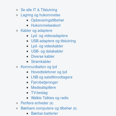
Se alle IT & Tilslutning
Lagring og hukommelse
Opbevaringstilbehør
Hukommelseskort
Kabler og adaptere
Lyd- og videoadaptere
USB-adaptere og tilslutning
Lyd- og videokabler
USB- og datakabler
Diverse kabler
Strømkabler
Kommunikation og lyd
Hovedtelefoner og lyd
LNB og satellitmodtagere
Fjernbetjeninger
Medieafspillere
TV-beslag
Walkie Talkies og radio
Perifere enheder
(9)
Bærbare computere og tilbehør
(6)
Bærbar-batterier