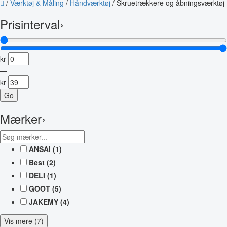
/
Værktøj & Måling
/
Håndværktøj
/
Skruetrækkere og åbningsværktøj
Prisinterval
›
kr
—
kr
Go
Mærker
›
ANSAI
(1)
Best
(2)
DELI
(1)
GOOT
(5)
JAKEMY
(4)
Vis mere (7)