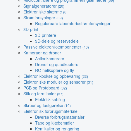
Mikrocontrollere og programmeringsenheder
(59)
Signalgeneratorer
(20)
Elektroniske skærme
(6)
Strømforsyninger
(39)
Regulerbare laboratoriestrømforsyninger
3D-print
3D-printere
3D-dele og reservedele
Passive elektronikkomponenter
(40)
Kameraer og droner
Actionkameraer
Droner og quadkoptere
RC-helikoptere og fly
Elektronikbokse og opbevaring
(23)
Elektroniske moduler og sensorer
(31)
PCB og Protoboard
(32)
Stik og terminaler
(37)
Elektrisk kabling
Skruer og fastgørelse
(10)
Elektronisk forbrugsmateriale
Diverse forbrugsmaterialer
Tape og klæbemidler
Kemikalier og rengøring