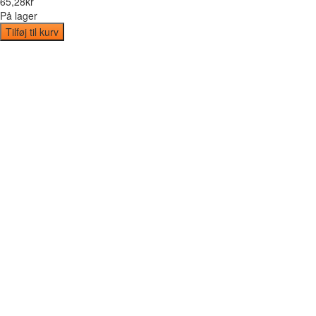
65
,
28
kr
På lager
Tilføj til kurv