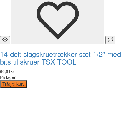
14-delt slagskruetrækker sæt 1/2" med
bits til skruer TSX TOOL
60
,
61
kr
På lager
Tilføj til kurv