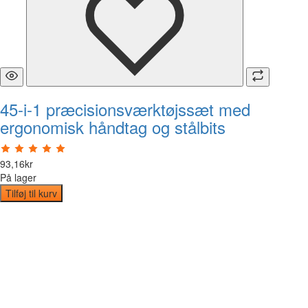
45-i-1 præcisionsværktøjssæt med
ergonomisk håndtag og stålbits
93
,
16
kr
På lager
Tilføj til kurv