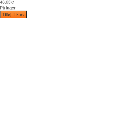
46
,
63
kr
På lager
Tilføj til kurv