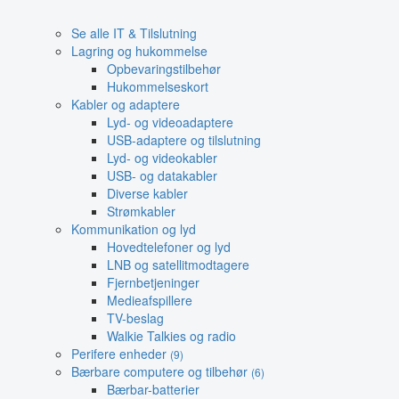
Se alle IT & Tilslutning
Lagring og hukommelse
Opbevaringstilbehør
Hukommelseskort
Kabler og adaptere
Lyd- og videoadaptere
USB-adaptere og tilslutning
Lyd- og videokabler
USB- og datakabler
Diverse kabler
Strømkabler
Kommunikation og lyd
Hovedtelefoner og lyd
LNB og satellitmodtagere
Fjernbetjeninger
Medieafspillere
TV-beslag
Walkie Talkies og radio
Perifere enheder
(9)
Bærbare computere og tilbehør
(6)
Bærbar-batterier