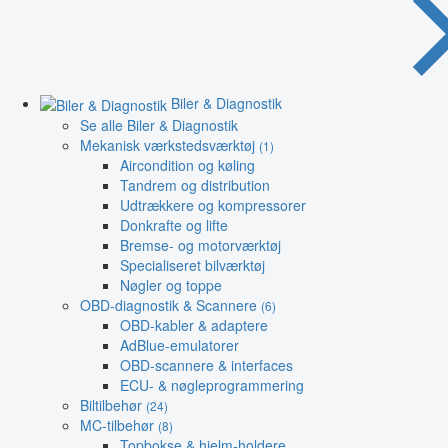
Biler & Diagnostik
Se alle Biler & Diagnostik
Mekanisk værkstedsværktøj
(1)
Aircondition og køling
Tandrem og distribution
Udtrækkere og kompressorer
Donkrafte og lifte
Bremse- og motorværktøj
Specialiseret bilværktøj
Nøgler og toppe
OBD-diagnostik & Scannere
(6)
OBD-kabler & adaptere
AdBlue-emulatorer
OBD-scannere & interfaces
ECU- & nøgleprogrammering
Biltilbehør
(24)
MC-tilbehør
(8)
Topbokse & hjelm-holdere