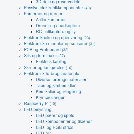
3D-dele og reservedele
Passive elektronikkomponenter
(40)
Kameraer og droner
Actionkameraer
Droner og quadkoptere
RC-helikoptere og fly
Elektronikbokse og opbevaring
(23)
Elektroniske moduler og sensorer
(31)
PCB og Protoboard
(32)
Stik og terminaler
(37)
Elektrisk kabling
Skruer og fastgørelse
(10)
Elektronisk forbrugsmateriale
Diverse forbrugsmaterialer
Tape og klæbemidler
Kemikalier og rengøring
Krympeslanger
Raspberry Pi
(10)
LED-belysning
LED-pærer og spots
LED-komponenter og tilbehør
LED- og RGB-strips
LED-rør