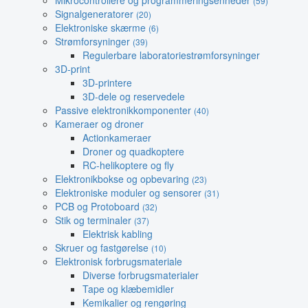
Mikrocontrollere og programmeringsenheder
(59)
Signalgeneratorer
(20)
Elektroniske skærme
(6)
Strømforsyninger
(39)
Regulerbare laboratoriestrømforsyninger
3D-print
3D-printere
3D-dele og reservedele
Passive elektronikkomponenter
(40)
Kameraer og droner
Actionkameraer
Droner og quadkoptere
RC-helikoptere og fly
Elektronikbokse og opbevaring
(23)
Elektroniske moduler og sensorer
(31)
PCB og Protoboard
(32)
Stik og terminaler
(37)
Elektrisk kabling
Skruer og fastgørelse
(10)
Elektronisk forbrugsmateriale
Diverse forbrugsmaterialer
Tape og klæbemidler
Kemikalier og rengøring