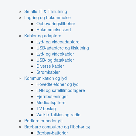
Se alle IT & Tilslutning
Lagring og hukommelse
Opbevaringstilbehør
Hukommelseskort
Kabler og adaptere
Lyd- og videoadaptere
USB-adaptere og tilslutning
Lyd- og videokabler
USB- og datakabler
Diverse kabler
Strømkabler
Kommunikation og lyd
Hovedtelefoner og lyd
LNB og satellitmodtagere
Fjernbetjeninger
Medieafspillere
TV-beslag
Walkie Talkies og radio
Perifere enheder
(9)
Bærbare computere og tilbehør
(6)
Bærbar-batterier