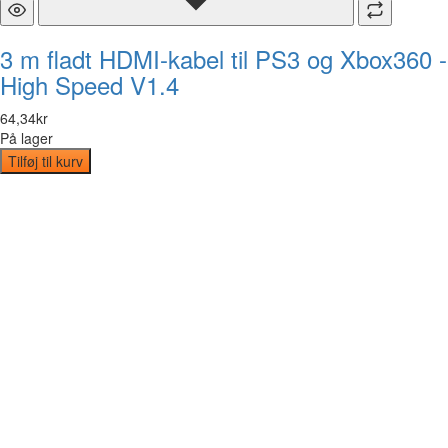
3 m fladt HDMI-kabel til PS3 og Xbox360 -
High Speed V1.4
64
,
34
kr
På lager
Tilføj til kurv