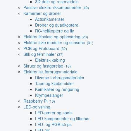
3D-dele og reservedele
Passive elektronikkomponenter
(40)
Kameraer og droner
Actionkameraer
Droner og quadkoptere
RC-helikoptere og fly
Elektronikbokse og opbevaring
(23)
Elektroniske moduler og sensorer
(31)
PCB og Protoboard
(32)
Stik og terminaler
(37)
Elektrisk kabling
Skruer og fastgørelse
(10)
Elektronisk forbrugsmateriale
Diverse forbrugsmaterialer
Tape og klæbemidler
Kemikalier og rengøring
Krympeslanger
Raspberry Pi
(10)
LED-belysning
LED-pærer og spots
LED-komponenter og tilbehør
LED- og RGB-strips
LED-rør