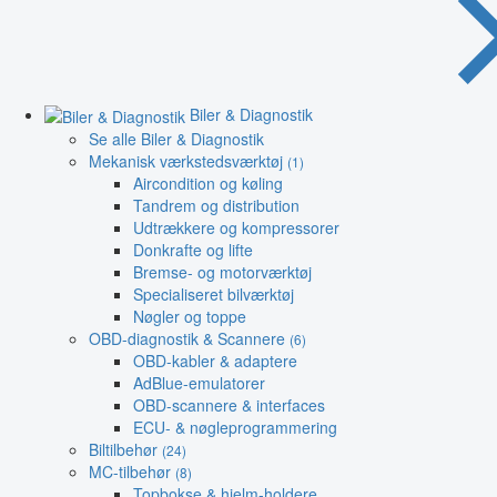
Biler & Diagnostik
Se alle Biler & Diagnostik
Mekanisk værkstedsværktøj
(1)
Aircondition og køling
Tandrem og distribution
Udtrækkere og kompressorer
Donkrafte og lifte
Bremse- og motorværktøj
Specialiseret bilværktøj
Nøgler og toppe
OBD-diagnostik & Scannere
(6)
OBD-kabler & adaptere
AdBlue-emulatorer
OBD-scannere & interfaces
ECU- & nøgleprogrammering
Biltilbehør
(24)
MC-tilbehør
(8)
Topbokse & hjelm-holdere