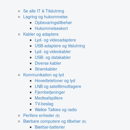
Se alle IT & Tilslutning
Lagring og hukommelse
Opbevaringstilbehør
Hukommelseskort
Kabler og adaptere
Lyd- og videoadaptere
USB-adaptere og tilslutning
Lyd- og videokabler
USB- og datakabler
Diverse kabler
Strømkabler
Kommunikation og lyd
Hovedtelefoner og lyd
LNB og satellitmodtagere
Fjernbetjeninger
Medieafspillere
TV-beslag
Walkie Talkies og radio
Perifere enheder
(9)
Bærbare computere og tilbehør
(6)
Bærbar-batterier