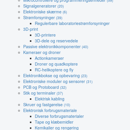
Mikrocontrollere og programmeringsenheder
(59)
Signalgeneratorer
(20)
Elektroniske skærme
(6)
Strømforsyninger
(39)
Regulerbare laboratoriestrømforsyninger
3D-print
3D-printere
3D-dele og reservedele
Passive elektronikkomponenter
(40)
Kameraer og droner
Actionkameraer
Droner og quadkoptere
RC-helikoptere og fly
Elektronikbokse og opbevaring
(23)
Elektroniske moduler og sensorer
(31)
PCB og Protoboard
(32)
Stik og terminaler
(37)
Elektrisk kabling
Skruer og fastgørelse
(10)
Elektronisk forbrugsmateriale
Diverse forbrugsmaterialer
Tape og klæbemidler
Kemikalier og rengøring