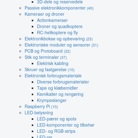
3D-dele og reservedele
Passive elektronikkomponenter
(40)
Kameraer og droner
Actionkameraer
Droner og quadkoptere
RC-helikoptere og fly
Elektronikbokse og opbevaring
(23)
Elektroniske moduler og sensorer
(31)
PCB og Protoboard
(32)
Stik og terminaler
(37)
Elektrisk kabling
Skruer og fastgørelse
(10)
Elektronisk forbrugsmateriale
Diverse forbrugsmaterialer
Tape og klæbemidler
Kemikalier og rengøring
Krympeslanger
Raspberry Pi
(10)
LED-belysning
LED-pærer og spots
LED-komponenter og tilbehør
LED- og RGB-strips
LED-rør