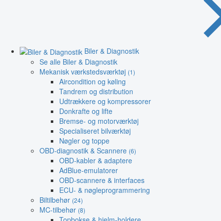
Biler & Diagnostik
Se alle Biler & Diagnostik
Mekanisk værkstedsværktøj
(1)
Aircondition og køling
Tandrem og distribution
Udtrækkere og kompressorer
Donkrafte og lifte
Bremse- og motorværktøj
Specialiseret bilværktøj
Nøgler og toppe
OBD-diagnostik & Scannere
(6)
OBD-kabler & adaptere
AdBlue-emulatorer
OBD-scannere & interfaces
ECU- & nøgleprogrammering
Biltilbehør
(24)
MC-tilbehør
(8)
Topbokse & hjelm-holdere