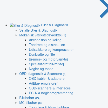
Biler & Diagnostik
Se alle Biler & Diagnostik
Mekanisk værkstedsværktøj
(1)
Aircondition og køling
Tandrem og distribution
Udtrækkere og kompressorer
Donkrafte og lifte
Bremse- og motorværktøj
Specialiseret bilværktøj
Nøgler og toppe
OBD-diagnostik & Scannere
(6)
OBD-kabler & adaptere
AdBlue-emulatorer
OBD-scannere & interfaces
ECU- & nøgleprogrammering
Biltilbehør
(24)
MC-tilbehør
(8)
Topbokse & hjelm-holdere