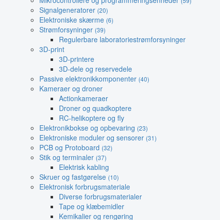
Mikrocontrollere og programmeringsenheder
(59)
Signalgeneratorer
(20)
Elektroniske skærme
(6)
Strømforsyninger
(39)
Regulerbare laboratoriestrømforsyninger
3D-print
3D-printere
3D-dele og reservedele
Passive elektronikkomponenter
(40)
Kameraer og droner
Actionkameraer
Droner og quadkoptere
RC-helikoptere og fly
Elektronikbokse og opbevaring
(23)
Elektroniske moduler og sensorer
(31)
PCB og Protoboard
(32)
Stik og terminaler
(37)
Elektrisk kabling
Skruer og fastgørelse
(10)
Elektronisk forbrugsmateriale
Diverse forbrugsmaterialer
Tape og klæbemidler
Kemikalier og rengøring