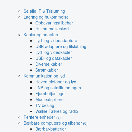
Se alle IT & Tilslutning
Lagring og hukommelse
Opbevaringstilbehør
Hukommelseskort
Kabler og adaptere
Lyd- og videoadaptere
USB-adaptere og tilslutning
Lyd- og videokabler
USB- og datakabler
Diverse kabler
Strømkabler
Kommunikation og lyd
Hovedtelefoner og lyd
LNB og satellitmodtagere
Fjernbetjeninger
Medieafspillere
TV-beslag
Walkie Talkies og radio
Perifere enheder
(9)
Bærbare computere og tilbehør
(6)
Bærbar-batterier