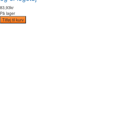
83
,
93
kr
På lager
Tilføj til kurv