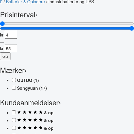
/
Batterier & Opladere
/
Industribatterier og UPS
Prisinterval
›
kr
—
kr
Go
Mærker
›
OUTDO
(1)
Songyuan
(17)
Kundeanmeldelser
›
& op
& op
& op