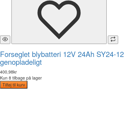
Forseglet blybatteri 12V 24Ah SY24-12
genopladeligt
400
,
98
kr
Kun 8 tilbage på lager
Tilføj til kurv