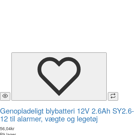
Genopladeligt blybatteri 12V 2.6Ah SY2.6-
12 til alarmer, vægte og legetøj
56
,
04
kr
På lager