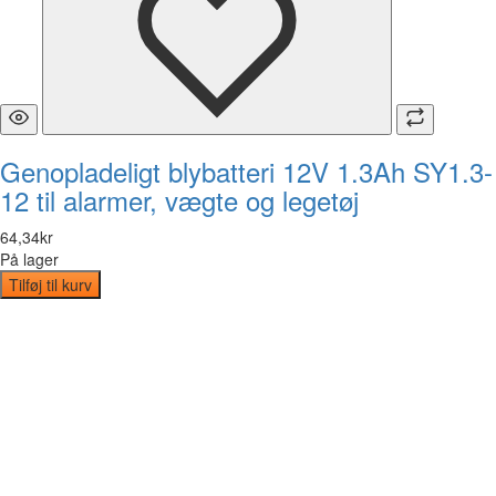
Genopladeligt blybatteri 12V 1.3Ah SY1.3-
12 til alarmer, vægte og legetøj
64
,
34
kr
På lager
Tilføj til kurv