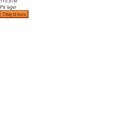
110
,
97
kr
På lager
Tilføj til kurv