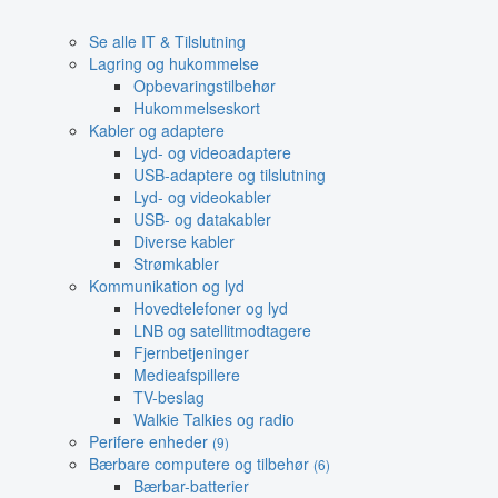
Se alle IT & Tilslutning
Lagring og hukommelse
Opbevaringstilbehør
Hukommelseskort
Kabler og adaptere
Lyd- og videoadaptere
USB-adaptere og tilslutning
Lyd- og videokabler
USB- og datakabler
Diverse kabler
Strømkabler
Kommunikation og lyd
Hovedtelefoner og lyd
LNB og satellitmodtagere
Fjernbetjeninger
Medieafspillere
TV-beslag
Walkie Talkies og radio
Perifere enheder
(9)
Bærbare computere og tilbehør
(6)
Bærbar-batterier