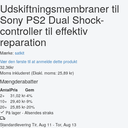
Udskiftningsmembraner til
Sony PS2 Dual Shock-
controller til effektiv
reparation
Mærke:
satkit
Vær den første til at anmelde dette produkt
32
,
36
kr
Moms inkluderet
(Ekskl. moms: 25,89 kr)
Mængderabatter
Antal
Pris
Gem
2+
31,02 kr
-4%
10+
29,40 kr
-9%
20+
25,85 kr
-20%
På lager - Afsendes straks
Standardlevering
Tir, Aug 11 - Tor, Aug 13