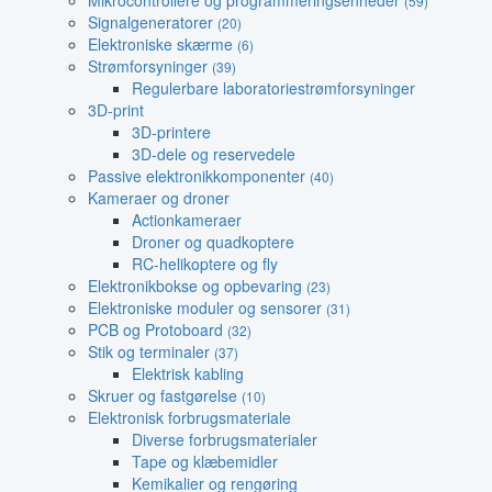
Mikrocontrollere og programmeringsenheder
(59)
Signalgeneratorer
(20)
Elektroniske skærme
(6)
Strømforsyninger
(39)
Regulerbare laboratoriestrømforsyninger
3D-print
3D-printere
3D-dele og reservedele
Passive elektronikkomponenter
(40)
Kameraer og droner
Actionkameraer
Droner og quadkoptere
RC-helikoptere og fly
Elektronikbokse og opbevaring
(23)
Elektroniske moduler og sensorer
(31)
PCB og Protoboard
(32)
Stik og terminaler
(37)
Elektrisk kabling
Skruer og fastgørelse
(10)
Elektronisk forbrugsmateriale
Diverse forbrugsmaterialer
Tape og klæbemidler
Kemikalier og rengøring