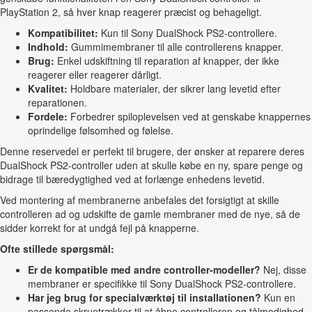
PlayStation 2, så hver knap reagerer præcist og behageligt.
Kompatibilitet:
Kun til Sony DualShock PS2-controllere.
Indhold:
Gummimembraner til alle controllerens knapper.
Brug:
Enkel udskiftning til reparation af knapper, der ikke
reagerer eller reagerer dårligt.
Kvalitet:
Holdbare materialer, der sikrer lang levetid efter
reparationen.
Fordele:
Forbedrer spiloplevelsen ved at genskabe knappernes
oprindelige følsomhed og følelse.
Denne reservedel er perfekt til brugere, der ønsker at reparere deres
DualShock PS2-controller uden at skulle købe en ny, spare penge og
bidrage til bæredygtighed ved at forlænge enhedens levetid.
Ved montering af membranerne anbefales det forsigtigt at skille
controlleren ad og udskifte de gamle membraner med de nye, så de
sidder korrekt for at undgå fejl på knapperne.
Ofte stillede spørgsmål:
Er de kompatible med andre controller-modeller?
Nej, disse
membraner er specifikke til Sony DualShock PS2-controllere.
Har jeg brug for specialværktøj til installationen?
Kun en
passende skruetrækker til at åbne controlleren og tålmodighed