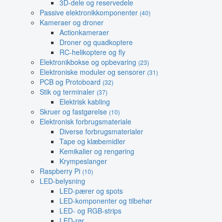
3D-dele og reservedele
Passive elektronikkomponenter
(40)
Kameraer og droner
Actionkameraer
Droner og quadkoptere
RC-helikoptere og fly
Elektronikbokse og opbevaring
(23)
Elektroniske moduler og sensorer
(31)
PCB og Protoboard
(32)
Stik og terminaler
(37)
Elektrisk kabling
Skruer og fastgørelse
(10)
Elektronisk forbrugsmateriale
Diverse forbrugsmaterialer
Tape og klæbemidler
Kemikalier og rengøring
Krympeslanger
Raspberry Pi
(10)
LED-belysning
LED-pærer og spots
LED-komponenter og tilbehør
LED- og RGB-strips
LED-rør