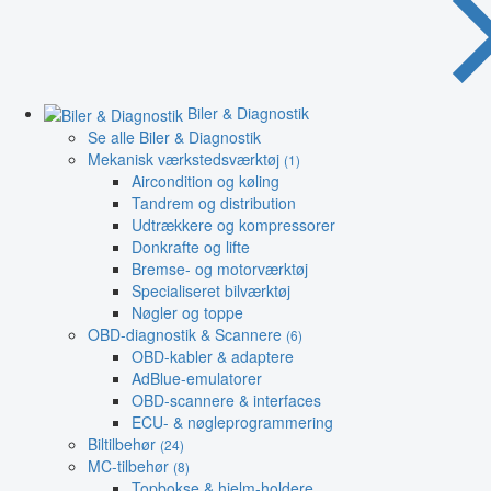
Biler & Diagnostik
Se alle Biler & Diagnostik
Mekanisk værkstedsværktøj
(1)
Aircondition og køling
Tandrem og distribution
Udtrækkere og kompressorer
Donkrafte og lifte
Bremse- og motorværktøj
Specialiseret bilværktøj
Nøgler og toppe
OBD-diagnostik & Scannere
(6)
OBD-kabler & adaptere
AdBlue-emulatorer
OBD-scannere & interfaces
ECU- & nøgleprogrammering
Biltilbehør
(24)
MC-tilbehør
(8)
Topbokse & hjelm-holdere