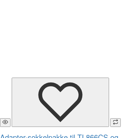
Adapter-sokkelpakke til TL866CS og