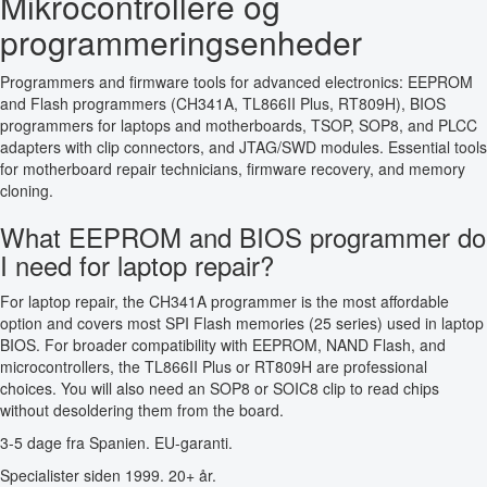
Mikrocontrollere og
programmeringsenheder
Programmers and firmware tools for advanced electronics: EEPROM
and Flash programmers (CH341A, TL866II Plus, RT809H), BIOS
programmers for laptops and motherboards, TSOP, SOP8, and PLCC
adapters with clip connectors, and JTAG/SWD modules. Essential tools
for motherboard repair technicians, firmware recovery, and memory
cloning.
What EEPROM and BIOS programmer do
I need for laptop repair?
For laptop repair, the CH341A programmer is the most affordable
option and covers most SPI Flash memories (25 series) used in laptop
BIOS. For broader compatibility with EEPROM, NAND Flash, and
microcontrollers, the TL866II Plus or RT809H are professional
choices. You will also need an SOP8 or SOIC8 clip to read chips
without desoldering them from the board.
3-5 dage fra Spanien. EU-garanti.
Specialister siden 1999. 20+ år.