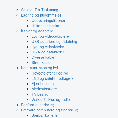
Se alle IT & Tilslutning
Lagring og hukommelse
Opbevaringstilbehør
Hukommelseskort
Kabler og adaptere
Lyd- og videoadaptere
USB-adaptere og tilslutning
Lyd- og videokabler
USB- og datakabler
Diverse kabler
Strømkabler
Kommunikation og lyd
Hovedtelefoner og lyd
LNB og satellitmodtagere
Fjernbetjeninger
Medieafspillere
TV-beslag
Walkie Talkies og radio
Perifere enheder
(9)
Bærbare computere og tilbehør
(6)
Bærbar-batterier