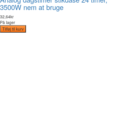
3500W nem at bruge
32
,
64
kr
På lager
Tilføj til kurv