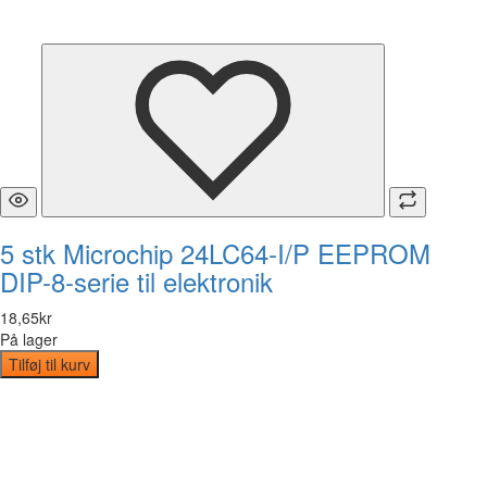
5 stk Microchip 24LC64-I/P EEPROM
DIP-8-serie til elektronik
18
,
65
kr
På lager
Tilføj til kurv