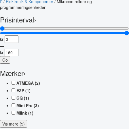
/
Elektronik & Komponenter
/
Mikrocontrollere og
programmeringsenheder
Prisinterval
›
kr
—
kr
Go
Mærker
›
ATMEGA
(2)
EZP
(1)
GQ
(1)
Mini Pro
(3)
Mlink
(1)
Vis mere (5)