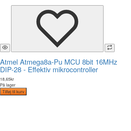
Atmel Atmega8a-Pu MCU 8bit 16MHz
DIP-28 - Effektiv mikrocontroller
18
,
65
kr
På lager
Tilføj til kurv