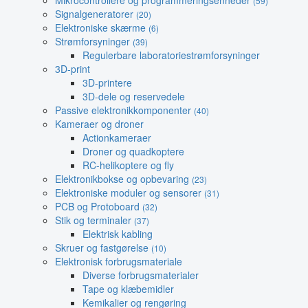
Mikrocontrollere og programmeringsenheder
(59)
Signalgeneratorer
(20)
Elektroniske skærme
(6)
Strømforsyninger
(39)
Regulerbare laboratoriestrømforsyninger
3D-print
3D-printere
3D-dele og reservedele
Passive elektronikkomponenter
(40)
Kameraer og droner
Actionkameraer
Droner og quadkoptere
RC-helikoptere og fly
Elektronikbokse og opbevaring
(23)
Elektroniske moduler og sensorer
(31)
PCB og Protoboard
(32)
Stik og terminaler
(37)
Elektrisk kabling
Skruer og fastgørelse
(10)
Elektronisk forbrugsmateriale
Diverse forbrugsmaterialer
Tape og klæbemidler
Kemikalier og rengøring