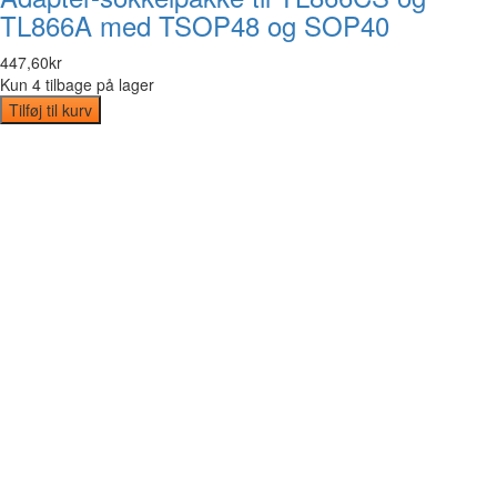
TL866A med TSOP48 og SOP40
447
,
60
kr
Kun 4 tilbage på lager
Tilføj til kurv