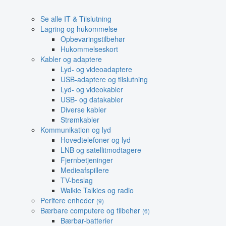
Se alle IT & Tilslutning
Lagring og hukommelse
Opbevaringstilbehør
Hukommelseskort
Kabler og adaptere
Lyd- og videoadaptere
USB-adaptere og tilslutning
Lyd- og videokabler
USB- og datakabler
Diverse kabler
Strømkabler
Kommunikation og lyd
Hovedtelefoner og lyd
LNB og satellitmodtagere
Fjernbetjeninger
Medieafspillere
TV-beslag
Walkie Talkies og radio
Perifere enheder
(9)
Bærbare computere og tilbehør
(6)
Bærbar-batterier