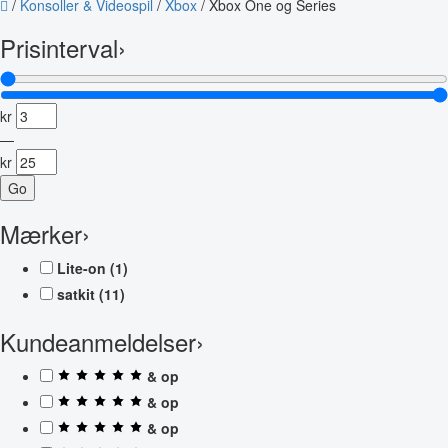
/
Konsoller & Videospil
/
Xbox
/
Xbox One og Series
Prisinterval
›
kr
—
kr
Go
Mærker
›
Lite-on
(1)
satkit
(11)
Kundeanmeldelser
›
& op
& op
& op