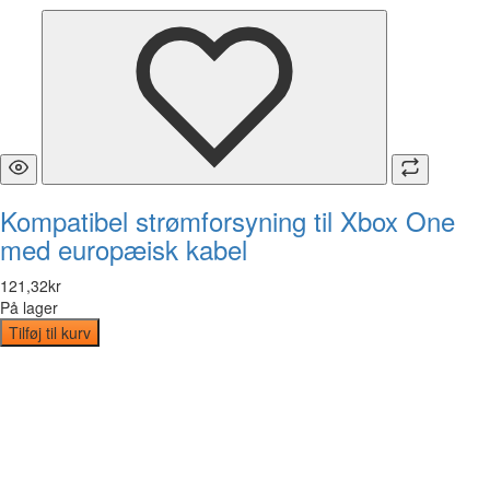
Kompatibel strømforsyning til Xbox One
med europæisk kabel
121
,
32
kr
På lager
Tilføj til kurv