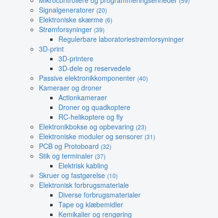
Mikrocontrollere og programmeringsenheder
(59)
Signalgeneratorer
(20)
Elektroniske skærme
(6)
Strømforsyninger
(39)
Regulerbare laboratoriestrømforsyninger
3D-print
3D-printere
3D-dele og reservedele
Passive elektronikkomponenter
(40)
Kameraer og droner
Actionkameraer
Droner og quadkoptere
RC-helikoptere og fly
Elektronikbokse og opbevaring
(23)
Elektroniske moduler og sensorer
(31)
PCB og Protoboard
(32)
Stik og terminaler
(37)
Elektrisk kabling
Skruer og fastgørelse
(10)
Elektronisk forbrugsmateriale
Diverse forbrugsmaterialer
Tape og klæbemidler
Kemikalier og rengøring