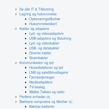
Se alle IT & Tilslutning
Lagring og hukommelse
Opbevaringstilbehør
Hukommelseskort
Kabler og adaptere
Lyd- og videoadaptere
USB-adaptere og tilslutning
Lyd- og videokabler
USB- og datakabler
Diverse kabler
Strømkabler
Kommunikation og lyd
Hovedtelefoner og lyd
LNB og satellitmodtagere
Fjernbetjeninger
Medieafspillere
TV-beslag
Walkie Talkies og radio
Perifere enheder
(9)
Bærbare computere og tilbehør
(6)
Bærbar-batterier