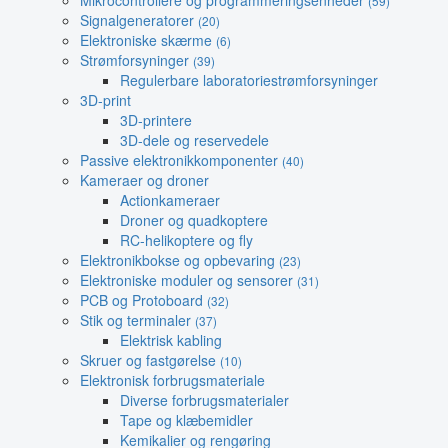
Mikrocontrollere og programmeringsenheder
(59)
Signalgeneratorer
(20)
Elektroniske skærme
(6)
Strømforsyninger
(39)
Regulerbare laboratoriestrømforsyninger
3D-print
3D-printere
3D-dele og reservedele
Passive elektronikkomponenter
(40)
Kameraer og droner
Actionkameraer
Droner og quadkoptere
RC-helikoptere og fly
Elektronikbokse og opbevaring
(23)
Elektroniske moduler og sensorer
(31)
PCB og Protoboard
(32)
Stik og terminaler
(37)
Elektrisk kabling
Skruer og fastgørelse
(10)
Elektronisk forbrugsmateriale
Diverse forbrugsmaterialer
Tape og klæbemidler
Kemikalier og rengøring