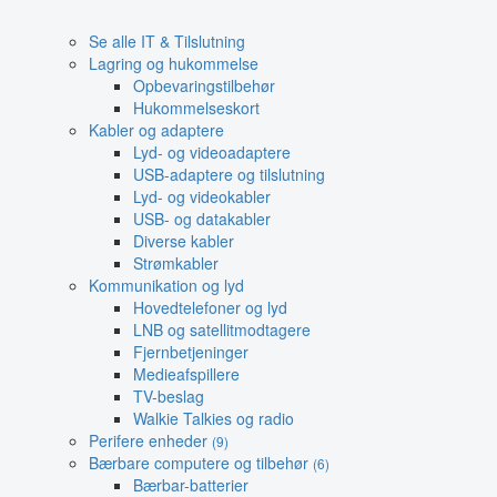
Se alle IT & Tilslutning
Lagring og hukommelse
Opbevaringstilbehør
Hukommelseskort
Kabler og adaptere
Lyd- og videoadaptere
USB-adaptere og tilslutning
Lyd- og videokabler
USB- og datakabler
Diverse kabler
Strømkabler
Kommunikation og lyd
Hovedtelefoner og lyd
LNB og satellitmodtagere
Fjernbetjeninger
Medieafspillere
TV-beslag
Walkie Talkies og radio
Perifere enheder
(9)
Bærbare computere og tilbehør
(6)
Bærbar-batterier