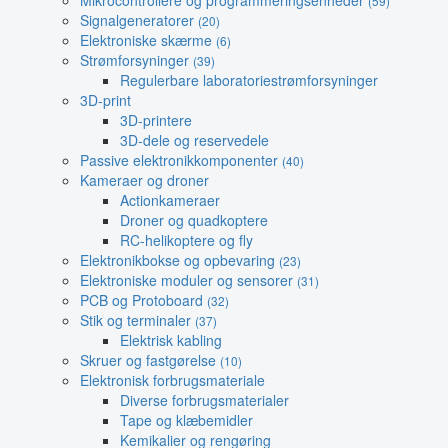
Mikrocontrollere og programmeringsenheder
(59)
Signalgeneratorer
(20)
Elektroniske skærme
(6)
Strømforsyninger
(39)
Regulerbare laboratoriestrømforsyninger
3D-print
3D-printere
3D-dele og reservedele
Passive elektronikkomponenter
(40)
Kameraer og droner
Actionkameraer
Droner og quadkoptere
RC-helikoptere og fly
Elektronikbokse og opbevaring
(23)
Elektroniske moduler og sensorer
(31)
PCB og Protoboard
(32)
Stik og terminaler
(37)
Elektrisk kabling
Skruer og fastgørelse
(10)
Elektronisk forbrugsmateriale
Diverse forbrugsmaterialer
Tape og klæbemidler
Kemikalier og rengøring