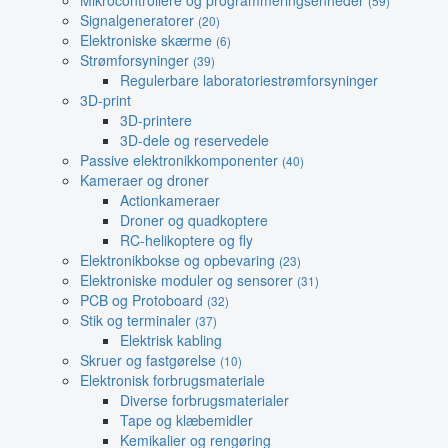
Mikrocontrollere og programmeringsenheder
(59)
Signalgeneratorer
(20)
Elektroniske skærme
(6)
Strømforsyninger
(39)
Regulerbare laboratoriestrømforsyninger
3D-print
3D-printere
3D-dele og reservedele
Passive elektronikkomponenter
(40)
Kameraer og droner
Actionkameraer
Droner og quadkoptere
RC-helikoptere og fly
Elektronikbokse og opbevaring
(23)
Elektroniske moduler og sensorer
(31)
PCB og Protoboard
(32)
Stik og terminaler
(37)
Elektrisk kabling
Skruer og fastgørelse
(10)
Elektronisk forbrugsmateriale
Diverse forbrugsmaterialer
Tape og klæbemidler
Kemikalier og rengøring