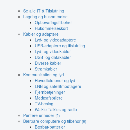
Se alle IT & Tilslutning
Lagring og hukommelse
Opbevaringstilbehør
Hukommelseskort
Kabler og adaptere
Lyd- og videoadaptere
USB-adaptere og tilslutning
Lyd- og videokabler
USB- og datakabler
Diverse kabler
Strømkabler
Kommunikation og lyd
Hovedtelefoner og lyd
LNB og satellitmodtagere
Fjernbetjeninger
Medieafspillere
TV-beslag
Walkie Talkies og radio
Perifere enheder
(9)
Bærbare computere og tilbehør
(6)
Bærbar-batterier