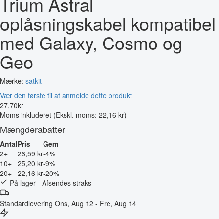
Trium Astral
oplåsningskabel kompatibel
med Galaxy, Cosmo og
Geo
Mærke:
satkit
Vær den første til at anmelde dette produkt
27
,
70
kr
Moms inkluderet
(Ekskl. moms: 22,16 kr)
Mængderabatter
Antal
Pris
Gem
2+
26,59 kr
-4%
10+
25,20 kr
-9%
20+
22,16 kr
-20%
På lager - Afsendes straks
Standardlevering
Ons, Aug 12 - Fre, Aug 14