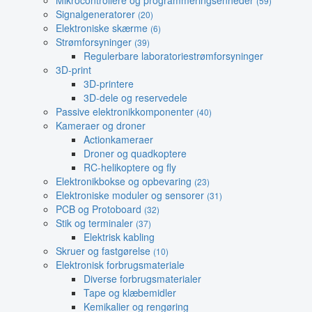
Mikrocontrollere og programmeringsenheder
(59)
Signalgeneratorer
(20)
Elektroniske skærme
(6)
Strømforsyninger
(39)
Regulerbare laboratoriestrømforsyninger
3D-print
3D-printere
3D-dele og reservedele
Passive elektronikkomponenter
(40)
Kameraer og droner
Actionkameraer
Droner og quadkoptere
RC-helikoptere og fly
Elektronikbokse og opbevaring
(23)
Elektroniske moduler og sensorer
(31)
PCB og Protoboard
(32)
Stik og terminaler
(37)
Elektrisk kabling
Skruer og fastgørelse
(10)
Elektronisk forbrugsmateriale
Diverse forbrugsmaterialer
Tape og klæbemidler
Kemikalier og rengøring