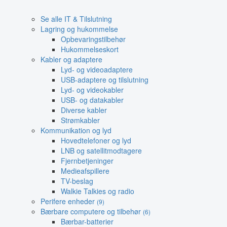
Se alle IT & Tilslutning
Lagring og hukommelse
Opbevaringstilbehør
Hukommelseskort
Kabler og adaptere
Lyd- og videoadaptere
USB-adaptere og tilslutning
Lyd- og videokabler
USB- og datakabler
Diverse kabler
Strømkabler
Kommunikation og lyd
Hovedtelefoner og lyd
LNB og satellitmodtagere
Fjernbetjeninger
Medieafspillere
TV-beslag
Walkie Talkies og radio
Perifere enheder
(9)
Bærbare computere og tilbehør
(6)
Bærbar-batterier