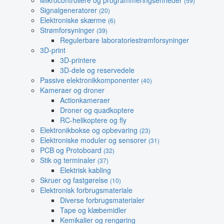
Mikrocontrollere og programmeringsenheder
(59)
Signalgeneratorer
(20)
Elektroniske skærme
(6)
Strømforsyninger
(39)
Regulerbare laboratoriestrømforsyninger
3D-print
3D-printere
3D-dele og reservedele
Passive elektronikkomponenter
(40)
Kameraer og droner
Actionkameraer
Droner og quadkoptere
RC-helikoptere og fly
Elektronikbokse og opbevaring
(23)
Elektroniske moduler og sensorer
(31)
PCB og Protoboard
(32)
Stik og terminaler
(37)
Elektrisk kabling
Skruer og fastgørelse
(10)
Elektronisk forbrugsmateriale
Diverse forbrugsmaterialer
Tape og klæbemidler
Kemikalier og rengøring