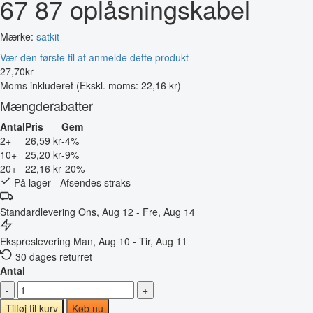
67 87 oplåsningskabel
Mærke:
satkit
Vær den første til at anmelde dette produkt
27
,
70
kr
Moms inkluderet
(Ekskl. moms: 22,16 kr)
Mængderabatter
Antal
Pris
Gem
2+
26,59 kr
-4%
10+
25,20 kr
-9%
20+
22,16 kr
-20%
På lager - Afsendes straks
Standardlevering
Ons, Aug 12 - Fre, Aug 14
Ekspreslevering
Man, Aug 10 - Tir, Aug 11
30 dages returret
Antal
-
+
Tilføj til kurv
Køb nu