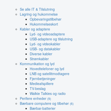
Se alle IT & Tilslutning
Lagring og hukommelse
Opbevaringstilbehør
Hukommelseskort
Kabler og adaptere
Lyd- og videoadaptere
USB-adaptere og tilslutning
Lyd- og videokabler
USB- og datakabler
Diverse kabler
Strømkabler
Kommunikation og lyd
Hovedtelefoner og lyd
LNB og satellitmodtagere
Fjernbetjeninger
Medieafspillere
TV-beslag
Walkie Talkies og radio
Perifere enheder
(9)
Bærbare computere og tilbehør
(6)
Bærbar-batterier