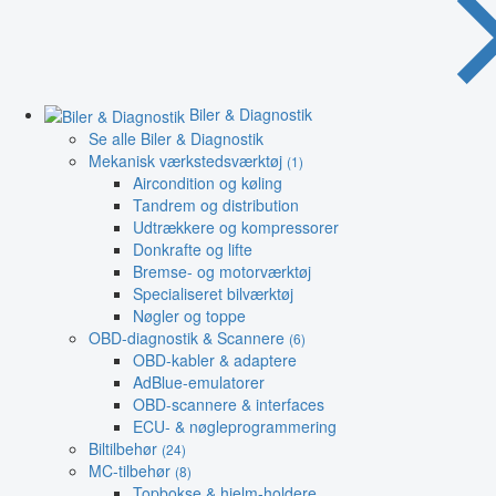
Biler & Diagnostik
Se alle Biler & Diagnostik
Mekanisk værkstedsværktøj
(1)
Aircondition og køling
Tandrem og distribution
Udtrækkere og kompressorer
Donkrafte og lifte
Bremse- og motorværktøj
Specialiseret bilværktøj
Nøgler og toppe
OBD-diagnostik & Scannere
(6)
OBD-kabler & adaptere
AdBlue-emulatorer
OBD-scannere & interfaces
ECU- & nøgleprogrammering
Biltilbehør
(24)
MC-tilbehør
(8)
Topbokse & hjelm-holdere