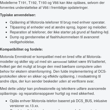
Modellerne T191, T192, T193 og V66 kan ikke oplåses, selvom der
forventes understøttelse af V66 i fremtidige opdateringer.
Typiske anvendelser:
Oplåsning af Motorola-telefoner til brug med enhver operatør.
Tilpasning af enheder ved at ændre sprog, logoer og melodier.
Reparation af telefoner, der ikke starter på grund af flashing-fejl.
Dump og gendannelse af flashhukommelsen til avanceret
vedligeholdelse.
Kompatibilitet og fordele:
Motorola Emmidroid er kompatibel med en bred vifte af Motorola-
modeller og skiller sig ud med sin автономi takket være 9V-batteriet,
hvilket gør det muligt at bruge den med bærbare computere uden
behov for ekstern strømforsyning. Den fulde implementering af DCS-
protokollen sikrer en sikker og effektiv oplåsning, i modsætning til
andre clips, der kun sender beskeder uden at verificere svar.
Med dette udstyr kan professionelle og teknikere udføre avancerede
oplåsnings- og reparationsopgaver hurtigt og med sikkerhed.
Oplås enhver Motorola-telefon baseret på DCS_BUS, inklusive
versioner xx.13.xx.