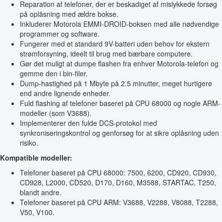
Reparation af telefoner, der er beskadiget af mislykkede forsøg
på oplåsning med ældre bokse.
Inkluderer Motorola EMMI-DROID-boksen med alle nødvendige
programmer og software.
Fungerer med et standard 9V-batteri uden behov for ekstern
strømforsyning, ideelt til brug med bærbare computere.
Gør det muligt at dumpe flashen fra enhver Motorola-telefon og
gemme den i bin-filer.
Dump-hastighed på 1 Mbyte på 2.5 minutter, meget hurtigere
end andre lignende enheder.
Fuld flashing af telefoner baseret på CPU 68000 og nogle ARM-
modeller (som V3688).
Implementerer den fulde DCS-protokol med
synkroniseringskontrol og genforsøg for at sikre oplåsning uden
risiko.
Kompatible modeller:
Telefoner baseret på CPU 68000: 7500, 6200, CD920, CD930,
CD928, L2000, CD520, D170, D160, M3588, STARTAC, T250,
blandt andre.
Telefoner baseret på CPU ARM: V3688, V2288, V8088, T2288,
V50, V100.