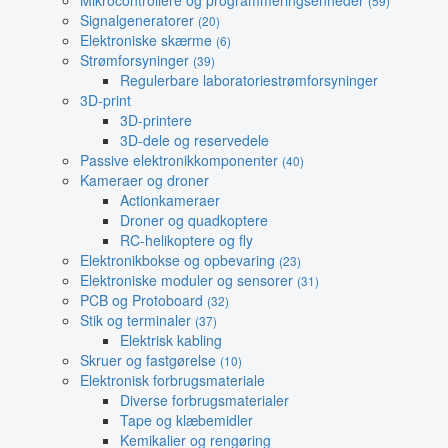
Mikrocontrollere og programmeringsenheder
(59)
Signalgeneratorer
(20)
Elektroniske skærme
(6)
Strømforsyninger
(39)
Regulerbare laboratoriestrømforsyninger
3D-print
3D-printere
3D-dele og reservedele
Passive elektronikkomponenter
(40)
Kameraer og droner
Actionkameraer
Droner og quadkoptere
RC-helikoptere og fly
Elektronikbokse og opbevaring
(23)
Elektroniske moduler og sensorer
(31)
PCB og Protoboard
(32)
Stik og terminaler
(37)
Elektrisk kabling
Skruer og fastgørelse
(10)
Elektronisk forbrugsmateriale
Diverse forbrugsmaterialer
Tape og klæbemidler
Kemikalier og rengøring