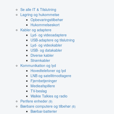
Se alle IT & Tilslutning
Lagring og hukommelse
Opbevaringstilbehør
Hukommelseskort
Kabler og adaptere
Lyd- og videoadaptere
USB-adaptere og tilslutning
Lyd- og videokabler
USB- og datakabler
Diverse kabler
Strømkabler
Kommunikation og lyd
Hovedtelefoner og lyd
LNB og satellitmodtagere
Fjernbetjeninger
Medieafspillere
TV-beslag
Walkie Talkies og radio
Perifere enheder
(9)
Bærbare computere og tilbehør
(6)
Bærbar-batterier