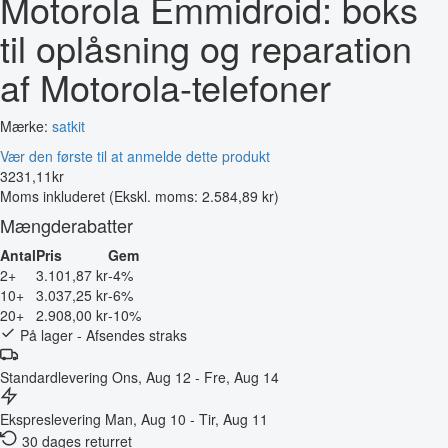
Motorola Emmidroid: boks
til oplåsning og reparation
af Motorola-telefoner
Mærke:
satkit
Vær den første til at anmelde dette produkt
3231
,
11
kr
Moms inkluderet
(Ekskl. moms: 2.584,89 kr)
Mængderabatter
Antal
Pris
Gem
2+
3.101,87 kr
-4%
10+
3.037,25 kr
-6%
20+
2.908,00 kr
-10%
På lager - Afsendes straks
Standardlevering
Ons, Aug 12 - Fre, Aug 14
Ekspreslevering
Man, Aug 10 - Tir, Aug 11
30 dages returret