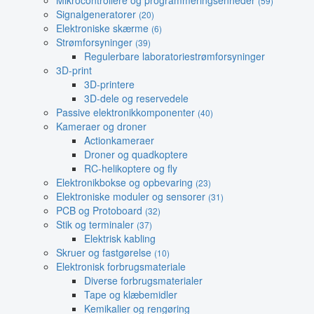
Mikrocontrollere og programmeringsenheder
(59)
Signalgeneratorer
(20)
Elektroniske skærme
(6)
Strømforsyninger
(39)
Regulerbare laboratoriestrømforsyninger
3D-print
3D-printere
3D-dele og reservedele
Passive elektronikkomponenter
(40)
Kameraer og droner
Actionkameraer
Droner og quadkoptere
RC-helikoptere og fly
Elektronikbokse og opbevaring
(23)
Elektroniske moduler og sensorer
(31)
PCB og Protoboard
(32)
Stik og terminaler
(37)
Elektrisk kabling
Skruer og fastgørelse
(10)
Elektronisk forbrugsmateriale
Diverse forbrugsmaterialer
Tape og klæbemidler
Kemikalier og rengøring