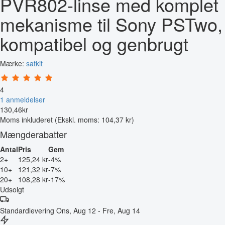
PVR802-linse med komplet
mekanisme til Sony PSTwo,
kompatibel og genbrugt
Mærke:
satkit
4
1 anmeldelser
130
,
46
kr
Moms inkluderet
(Ekskl. moms: 104,37 kr)
Mængderabatter
Antal
Pris
Gem
2+
125,24 kr
-4%
10+
121,32 kr
-7%
20+
108,28 kr
-17%
Udsolgt
Standardlevering
Ons, Aug 12 - Fre, Aug 14