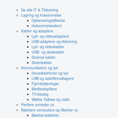
Se alle IT & Tilslutning
Lagring og hukommelse
Opbevaringstilbehør
Hukommelseskort
Kabler og adaptere
Lyd- og videoadaptere
USB-adaptere og tilslutning
Lyd- og videokabler
USB- og datakabler
Diverse kabler
Strømkabler
Kommunikation og lyd
Hovedtelefoner og lyd
LNB og satellitmodtagere
Fjernbetjeninger
Medieafspillere
TV-beslag
Walkie Talkies og radio
Perifere enheder
(9)
Bærbare computere og tilbehør
(6)
Bærbar-batterier