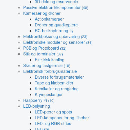
3D-dele og reservedele
Passive elektronikkomponenter
(40)
Kameraer og droner
Actionkameraer
Droner og quadkoptere
RC-helikoptere og fly
Elektronikbokse og opbevaring
(23)
Elektroniske moduler og sensorer
(31)
PCB og Protoboard
(32)
Stik og terminaler
(37)
Elektrisk kabling
Skruer og fastgørelse
(10)
Elektronisk forbrugsmateriale
Diverse forbrugsmaterialer
Tape og klæbemidler
Kemikalier og rengøring
Krympeslanger
Raspberry Pi
(10)
LED-belysning
LED-pærer og spots
LED-komponenter og tilbehør
LED- og RGB-strips
LED-rør