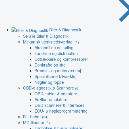
Biler & Diagnostik
Se alle Biler & Diagnostik
Mekanisk værkstedsværktøj
(1)
Aircondition og køling
Tandrem og distribution
Udtrækkere og kompressorer
Donkrafte og lifte
Bremse- og motorværktøj
Specialiseret bilværktøj
Nøgler og toppe
OBD-diagnostik & Scannere
(6)
OBD-kabler & adaptere
AdBlue-emulatorer
OBD-scannere & interfaces
ECU- & nøgleprogrammering
Biltilbehør
(24)
MC-tilbehør
(8)
Topbokse & hjelm-holdere