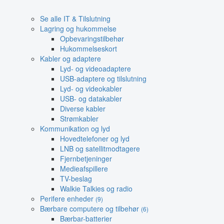
Se alle IT & Tilslutning
Lagring og hukommelse
Opbevaringstilbehør
Hukommelseskort
Kabler og adaptere
Lyd- og videoadaptere
USB-adaptere og tilslutning
Lyd- og videokabler
USB- og datakabler
Diverse kabler
Strømkabler
Kommunikation og lyd
Hovedtelefoner og lyd
LNB og satellitmodtagere
Fjernbetjeninger
Medieafspillere
TV-beslag
Walkie Talkies og radio
Perifere enheder
(9)
Bærbare computere og tilbehør
(6)
Bærbar-batterier