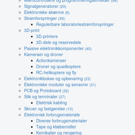
Mikrocontrollere og programmeringsenheder
(59)
Signalgeneratorer
(20)
Elektroniske skærme
(6)
Strømforsyninger
(39)
Regulerbare laboratoriestrømforsyninger
3D-print
3D-printere
3D-dele og reservedele
Passive elektronikkomponenter
(40)
Kameraer og droner
Actionkameraer
Droner og quadkoptere
RC-helikoptere og fly
Elektronikbokse og opbevaring
(23)
Elektroniske moduler og sensorer
(31)
PCB og Protoboard
(32)
Stik og terminaler
(37)
Elektrisk kabling
Skruer og fastgørelse
(10)
Elektronisk forbrugsmateriale
Diverse forbrugsmaterialer
Tape og klæbemidler
Kemikalier og rengøring