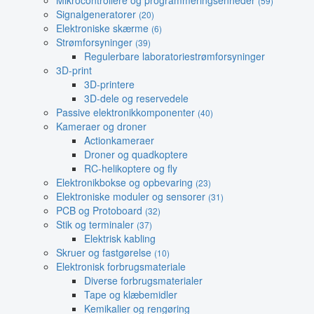
Mikrocontrollere og programmeringsenheder
(59)
Signalgeneratorer
(20)
Elektroniske skærme
(6)
Strømforsyninger
(39)
Regulerbare laboratoriestrømforsyninger
3D-print
3D-printere
3D-dele og reservedele
Passive elektronikkomponenter
(40)
Kameraer og droner
Actionkameraer
Droner og quadkoptere
RC-helikoptere og fly
Elektronikbokse og opbevaring
(23)
Elektroniske moduler og sensorer
(31)
PCB og Protoboard
(32)
Stik og terminaler
(37)
Elektrisk kabling
Skruer og fastgørelse
(10)
Elektronisk forbrugsmateriale
Diverse forbrugsmaterialer
Tape og klæbemidler
Kemikalier og rengøring