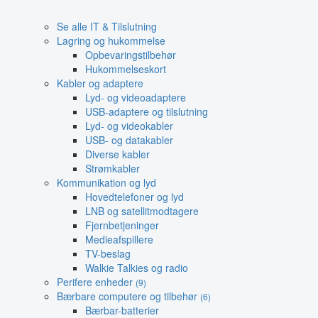
Se alle IT & Tilslutning
Lagring og hukommelse
Opbevaringstilbehør
Hukommelseskort
Kabler og adaptere
Lyd- og videoadaptere
USB-adaptere og tilslutning
Lyd- og videokabler
USB- og datakabler
Diverse kabler
Strømkabler
Kommunikation og lyd
Hovedtelefoner og lyd
LNB og satellitmodtagere
Fjernbetjeninger
Medieafspillere
TV-beslag
Walkie Talkies og radio
Perifere enheder
(9)
Bærbare computere og tilbehør
(6)
Bærbar-batterier