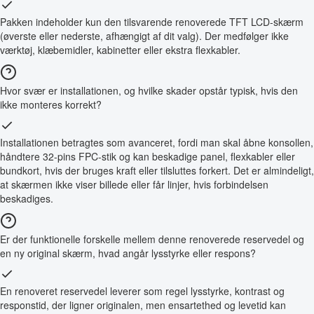
Pakken indeholder kun den tilsvarende renoverede TFT LCD-skærm
(øverste eller nederste, afhængigt af dit valg). Der medfølger ikke
værktøj, klæbemidler, kabinetter eller ekstra flexkabler.
Hvor svær er installationen, og hvilke skader opstår typisk, hvis den
ikke monteres korrekt?
Installationen betragtes som avanceret, fordi man skal åbne konsollen,
håndtere 32-pins FPC-stik og kan beskadige panel, flexkabler eller
bundkort, hvis der bruges kraft eller tilsluttes forkert. Det er almindeligt,
at skærmen ikke viser billede eller får linjer, hvis forbindelsen
beskadiges.
Er der funktionelle forskelle mellem denne renoverede reservedel og
en ny original skærm, hvad angår lysstyrke eller respons?
En renoveret reservedel leverer som regel lysstyrke, kontrast og
responstid, der ligner originalen, men ensartethed og levetid kan