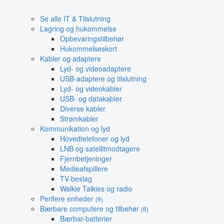
Se alle IT & Tilslutning
Lagring og hukommelse
Opbevaringstilbehør
Hukommelseskort
Kabler og adaptere
Lyd- og videoadaptere
USB-adaptere og tilslutning
Lyd- og videokabler
USB- og datakabler
Diverse kabler
Strømkabler
Kommunikation og lyd
Hovedtelefoner og lyd
LNB og satellitmodtagere
Fjernbetjeninger
Medieafspillere
TV-beslag
Walkie Talkies og radio
Perifere enheder
(9)
Bærbare computere og tilbehør
(6)
Bærbar-batterier