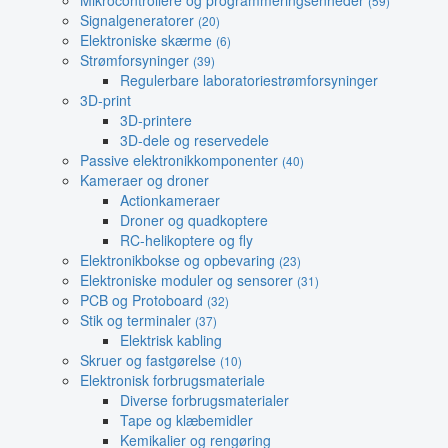
Mikrocontrollere og programmeringsenheder
(59)
Signalgeneratorer
(20)
Elektroniske skærme
(6)
Strømforsyninger
(39)
Regulerbare laboratoriestrømforsyninger
3D-print
3D-printere
3D-dele og reservedele
Passive elektronikkomponenter
(40)
Kameraer og droner
Actionkameraer
Droner og quadkoptere
RC-helikoptere og fly
Elektronikbokse og opbevaring
(23)
Elektroniske moduler og sensorer
(31)
PCB og Protoboard
(32)
Stik og terminaler
(37)
Elektrisk kabling
Skruer og fastgørelse
(10)
Elektronisk forbrugsmateriale
Diverse forbrugsmaterialer
Tape og klæbemidler
Kemikalier og rengøring