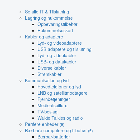
Se alle IT & Tilslutning
Lagring og hukommelse
Opbevaringstilbehør
Hukommelseskort
Kabler og adaptere
Lyd- og videoadaptere
USB-adaptere og tilslutning
Lyd- og videokabler
USB- og datakabler
Diverse kabler
Strømkabler
Kommunikation og lyd
Hovedtelefoner og lyd
LNB og satellitmodtagere
Fjernbetjeninger
Medieafspillere
TV-beslag
Walkie Talkies og radio
Perifere enheder
(9)
Bærbare computere og tilbehør
(6)
Bærbar-batterier