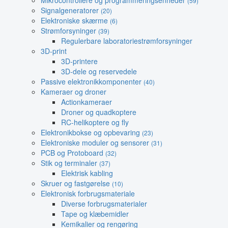
Mikrocontrollere og programmeringsenheder
(59)
Signalgeneratorer
(20)
Elektroniske skærme
(6)
Strømforsyninger
(39)
Regulerbare laboratoriestrømforsyninger
3D-print
3D-printere
3D-dele og reservedele
Passive elektronikkomponenter
(40)
Kameraer og droner
Actionkameraer
Droner og quadkoptere
RC-helikoptere og fly
Elektronikbokse og opbevaring
(23)
Elektroniske moduler og sensorer
(31)
PCB og Protoboard
(32)
Stik og terminaler
(37)
Elektrisk kabling
Skruer og fastgørelse
(10)
Elektronisk forbrugsmateriale
Diverse forbrugsmaterialer
Tape og klæbemidler
Kemikalier og rengøring