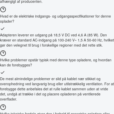
afhængigt af producenten.
Hvad er de elektriske indgangs- og udgangsspecifikationer for denne
oplader?
Adapteren leverer en udgang på 18,5 V DC ved 4,6 A (85 W). Den
kræver en standard AC-indgang på 100-240 V~ 1,5 A 50-60 Hz, hvilket
gør den velegnet til brug i forskellige regioner med det rette stik.
Hvilke problemer opstår typisk med denne type opladere, og hvordan
kan de forebygges?
De mest almindelige problemer er slid på kablet nær stikket og
overophedning ved langvarig brug eller utilstrækkelig ventilation. For at
forebygge dette anbefales det at rulle kablet sammen uden at vride
det, undgå at trække i det og placere opladeren på ventilerede
overflader.
Hvilke tekniske fordele giver den i forhold til generiske opladere eller