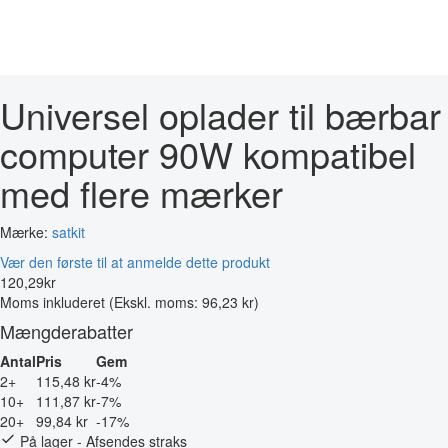
Universel oplader til bærbar
computer 90W kompatibel
med flere mærker
Mærke:
satkit
Vær den første til at anmelde dette produkt
120
,
29
kr
Moms inkluderet
(Ekskl. moms: 96,23 kr)
Mængderabatter
Antal
Pris
Gem
2+
115,48 kr
-4%
10+
111,87 kr
-7%
20+
99,84 kr
-17%
På lager - Afsendes straks