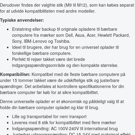
Derudover findes der valgfrie stik (M9 til M12), som kan købes separat
for at udvide kompatibiliteten med andre modeller.
Typiske anvendelser:
Erstatning eller backup til originale opladere til bærbare
computere fra mærker som Dell, Asus, Acer, Hewlett Packard,
Sony, IBM-Lenovo og Toshiba.
Ideel til brugere, der har brug for en universel oplader til
forskellige bærbare computere.
Perfekt til rejser takket være det brede
indgangsspændingsområde og den kompakte størrelse.
Kompatibilitet:
Kompatibel med de fleste bærbare computere på
under 15 tommer takket være de udskiftelige stik og justerbare
spændinger. Det anbefales at kontrollere specifikationerne for din
bærbare computer før køb for at sikre kompatibilitet.
Denne universelle oplader er et økonomisk og pålideligt valg til at
holde din bærbare computer opladet og klar til brug.
Lille og transportabel for nem transport
Leveres med 8 stik for kompatibilitet med flere mærker
Indgangsspænding: AC 100V-240V til international brug
Justerbar udgangsspænding: DC 15-24V med maksimal effekt