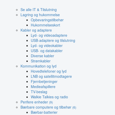
Se alle IT & Tilslutning
Lagring og hukommelse
Opbevaringstilbehør
Hukommelseskort
Kabler og adaptere
Lyd- og videoadaptere
USB-adaptere og tilslutning
Lyd- og videokabler
USB- og datakabler
Diverse kabler
Strømkabler
Kommunikation og lyd
Hovedtelefoner og lyd
LNB og satellitmodtagere
Fjernbetjeninger
Medieafspillere
TV-beslag
Walkie Talkies og radio
Perifere enheder
(9)
Bærbare computere og tilbehør
(6)
Bærbar-batterier