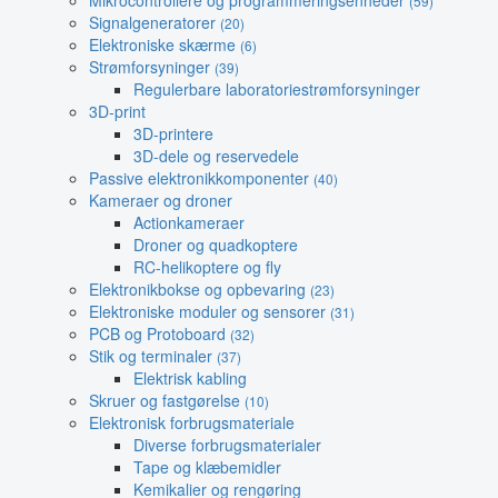
Mikrocontrollere og programmeringsenheder
(59)
Signalgeneratorer
(20)
Elektroniske skærme
(6)
Strømforsyninger
(39)
Regulerbare laboratoriestrømforsyninger
3D-print
3D-printere
3D-dele og reservedele
Passive elektronikkomponenter
(40)
Kameraer og droner
Actionkameraer
Droner og quadkoptere
RC-helikoptere og fly
Elektronikbokse og opbevaring
(23)
Elektroniske moduler og sensorer
(31)
PCB og Protoboard
(32)
Stik og terminaler
(37)
Elektrisk kabling
Skruer og fastgørelse
(10)
Elektronisk forbrugsmateriale
Diverse forbrugsmaterialer
Tape og klæbemidler
Kemikalier og rengøring