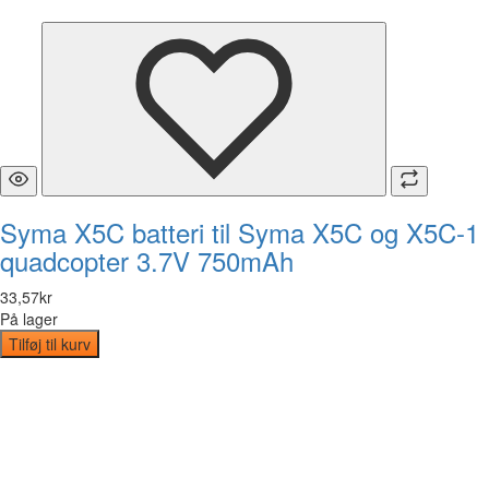
Syma X5C batteri til Syma X5C og X5C-1
quadcopter 3.7V 750mAh
33
,
57
kr
På lager
Tilføj til kurv