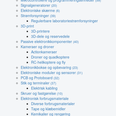
Mikrocontrollere og programmeringsenheder
(59)
Signalgeneratorer
(20)
Elektroniske skærme
(6)
Strømforsyninger
(39)
Regulerbare laboratoriestrømforsyninger
3D-print
3D-printere
3D-dele og reservedele
Passive elektronikkomponenter
(40)
Kameraer og droner
Actionkameraer
Droner og quadkoptere
RC-helikoptere og fly
Elektronikbokse og opbevaring
(23)
Elektroniske moduler og sensorer
(31)
PCB og Protoboard
(32)
Stik og terminaler
(37)
Elektrisk kabling
Skruer og fastgørelse
(10)
Elektronisk forbrugsmateriale
Diverse forbrugsmaterialer
Tape og klæbemidler
Kemikalier og rengøring