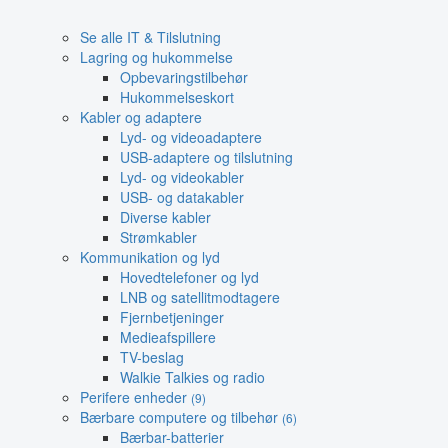
Se alle IT & Tilslutning
Lagring og hukommelse
Opbevaringstilbehør
Hukommelseskort
Kabler og adaptere
Lyd- og videoadaptere
USB-adaptere og tilslutning
Lyd- og videokabler
USB- og datakabler
Diverse kabler
Strømkabler
Kommunikation og lyd
Hovedtelefoner og lyd
LNB og satellitmodtagere
Fjernbetjeninger
Medieafspillere
TV-beslag
Walkie Talkies og radio
Perifere enheder
(9)
Bærbare computere og tilbehør
(6)
Bærbar-batterier