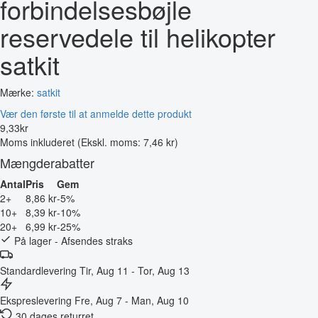
forbindelsesbøjle
reservedele til helikopter
satkit
Mærke:
satkit
Vær den første til at anmelde dette produkt
9
,
33
kr
Moms inkluderet
(Ekskl. moms: 7,46 kr)
Mængderabatter
Antal
Pris
Gem
2+
8,86 kr
-5%
10+
8,39 kr
-10%
20+
6,99 kr
-25%
På lager - Afsendes straks
Standardlevering
Tir, Aug 11 - Tor, Aug 13
Ekspreslevering
Fre, Aug 7 - Man, Aug 10
30 dages returret