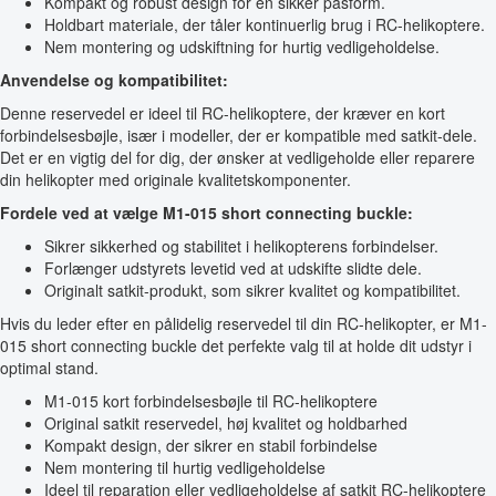
Kompakt og robust design for en sikker pasform.
Holdbart materiale, der tåler kontinuerlig brug i RC-helikoptere.
Nem montering og udskiftning for hurtig vedligeholdelse.
Anvendelse og kompatibilitet:
Denne reservedel er ideel til RC-helikoptere, der kræver en kort
forbindelsesbøjle, især i modeller, der er kompatible med satkit-dele.
Det er en vigtig del for dig, der ønsker at vedligeholde eller reparere
din helikopter med originale kvalitetskomponenter.
Fordele ved at vælge M1-015 short connecting buckle:
Sikrer sikkerhed og stabilitet i helikopterens forbindelser.
Forlænger udstyrets levetid ved at udskifte slidte dele.
Originalt satkit-produkt, som sikrer kvalitet og kompatibilitet.
Hvis du leder efter en pålidelig reservedel til din RC-helikopter, er M1-
015 short connecting buckle det perfekte valg til at holde dit udstyr i
optimal stand.
M1-015 kort forbindelsesbøjle til RC-helikoptere
Original satkit reservedel, høj kvalitet og holdbarhed
Kompakt design, der sikrer en stabil forbindelse
Nem montering til hurtig vedligeholdelse
Ideel til reparation eller vedligeholdelse af satkit RC-helikoptere