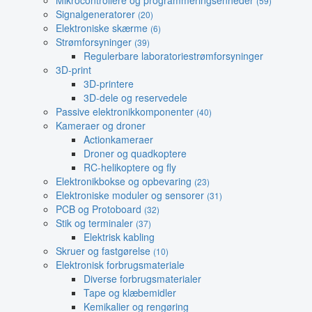
Mikrocontrollere og programmeringsenheder
(59)
Signalgeneratorer
(20)
Elektroniske skærme
(6)
Strømforsyninger
(39)
Regulerbare laboratoriestrømforsyninger
3D-print
3D-printere
3D-dele og reservedele
Passive elektronikkomponenter
(40)
Kameraer og droner
Actionkameraer
Droner og quadkoptere
RC-helikoptere og fly
Elektronikbokse og opbevaring
(23)
Elektroniske moduler og sensorer
(31)
PCB og Protoboard
(32)
Stik og terminaler
(37)
Elektrisk kabling
Skruer og fastgørelse
(10)
Elektronisk forbrugsmateriale
Diverse forbrugsmaterialer
Tape og klæbemidler
Kemikalier og rengøring