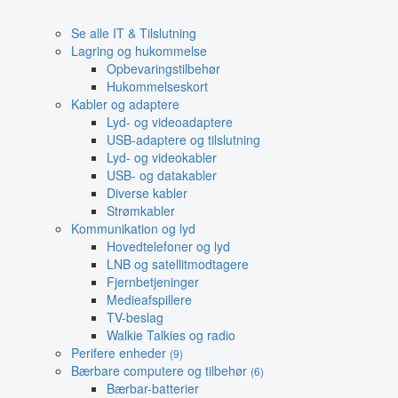
Se alle IT & Tilslutning
Lagring og hukommelse
Opbevaringstilbehør
Hukommelseskort
Kabler og adaptere
Lyd- og videoadaptere
USB-adaptere og tilslutning
Lyd- og videokabler
USB- og datakabler
Diverse kabler
Strømkabler
Kommunikation og lyd
Hovedtelefoner og lyd
LNB og satellitmodtagere
Fjernbetjeninger
Medieafspillere
TV-beslag
Walkie Talkies og radio
Perifere enheder
(9)
Bærbare computere og tilbehør
(6)
Bærbar-batterier