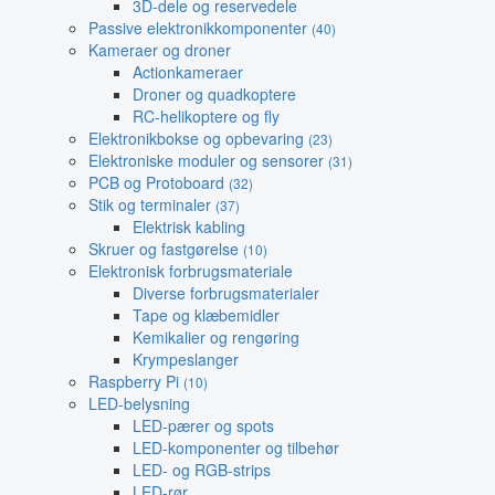
3D-dele og reservedele
Passive elektronikkomponenter
(40)
Kameraer og droner
Actionkameraer
Droner og quadkoptere
RC-helikoptere og fly
Elektronikbokse og opbevaring
(23)
Elektroniske moduler og sensorer
(31)
PCB og Protoboard
(32)
Stik og terminaler
(37)
Elektrisk kabling
Skruer og fastgørelse
(10)
Elektronisk forbrugsmateriale
Diverse forbrugsmaterialer
Tape og klæbemidler
Kemikalier og rengøring
Krympeslanger
Raspberry Pi
(10)
LED-belysning
LED-pærer og spots
LED-komponenter og tilbehør
LED- og RGB-strips
LED-rør