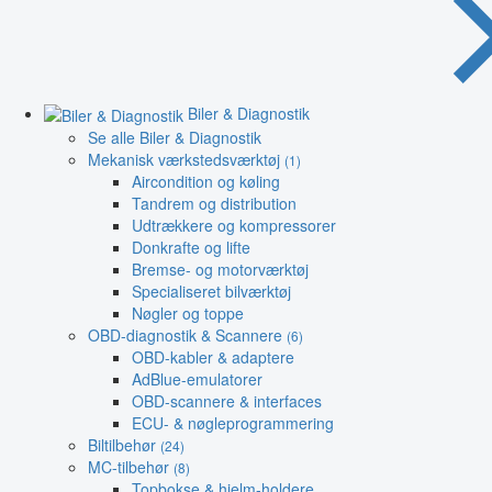
Biler & Diagnostik
Se alle Biler & Diagnostik
Mekanisk værkstedsværktøj
(1)
Aircondition og køling
Tandrem og distribution
Udtrækkere og kompressorer
Donkrafte og lifte
Bremse- og motorværktøj
Specialiseret bilværktøj
Nøgler og toppe
OBD-diagnostik & Scannere
(6)
OBD-kabler & adaptere
AdBlue-emulatorer
OBD-scannere & interfaces
ECU- & nøgleprogrammering
Biltilbehør
(24)
MC-tilbehør
(8)
Topbokse & hjelm-holdere