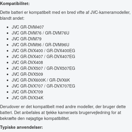
Kompatibilitet:
Dette batteri er kompatibelt med en bred vifte af JVC-kameramodeller,
blandt andet:
JVC GR-DVM407
JVC GR-DVM76 / GR-DVM76U
JVC GR-DVM79
JVC GR-DVM96 / GR-DVM96U
JVC GR-DVX400 / GR-DVX400EG
JVC GR-DVX407 / GR-DVX407EG
JVC GR-DVX408
JVC GR-DVX507 / GR-DVX507EG
JVC GR-DVX509
JVC GR-DVX600K / GR-DVX6K
JVC GR-DVX707 / GR-DVX707EG
JVC GR-DVX709
JVC GR-DVX34K
Derudover er det kompatibelt med andre modeller, der bruger dette
batteri. Det anbefales at tjekke kameraets brugervejledning for at
bekræfte den nøjagtige kompatibilitet.
Typiske anvendelser: