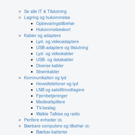
Se alle IT & Tilslutning
Lagring og hukommelse
Opbevaringstilbehør
Hukommelseskort
Kabler og adaptere
Lyd- og videoadaptere
USB-adaptere og tilslutning
Lyd- og videokabler
USB- og datakabler
Diverse kabler
Strømkabler
Kommunikation og lyd
Hovedtelefoner og lyd
LNB og satellitmodtagere
Fjernbetjeninger
Medieafspillere
TV-beslag
Walkie Talkies og radio
Perifere enheder
(9)
Bærbare computere og tilbehør
(6)
Bærbar-batterier