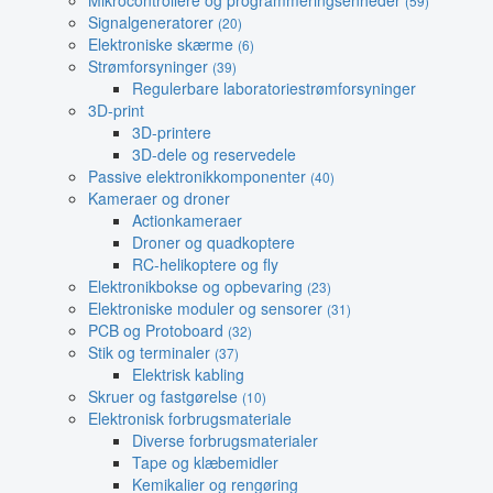
Mikrocontrollere og programmeringsenheder
(59)
Signalgeneratorer
(20)
Elektroniske skærme
(6)
Strømforsyninger
(39)
Regulerbare laboratoriestrømforsyninger
3D-print
3D-printere
3D-dele og reservedele
Passive elektronikkomponenter
(40)
Kameraer og droner
Actionkameraer
Droner og quadkoptere
RC-helikoptere og fly
Elektronikbokse og opbevaring
(23)
Elektroniske moduler og sensorer
(31)
PCB og Protoboard
(32)
Stik og terminaler
(37)
Elektrisk kabling
Skruer og fastgørelse
(10)
Elektronisk forbrugsmateriale
Diverse forbrugsmaterialer
Tape og klæbemidler
Kemikalier og rengøring