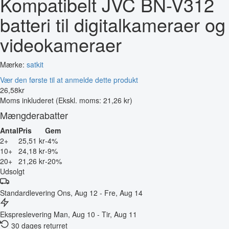
Kompatibelt JVC BN-V312
batteri til digitalkameraer og
videokameraer
Mærke:
satkit
Vær den første til at anmelde dette produkt
26
,
58
kr
Moms inkluderet
(Ekskl. moms: 21,26 kr)
Mængderabatter
Antal
Pris
Gem
2+
25,51 kr
-4%
10+
24,18 kr
-9%
20+
21,26 kr
-20%
Udsolgt
Standardlevering
Ons, Aug 12 - Fre, Aug 14
Ekspreslevering
Man, Aug 10 - Tir, Aug 11
30 dages returret