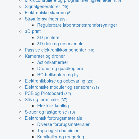
Mikrocontrollere og programmeringsenheder
(59)
Signalgeneratorer
(20)
Elektroniske skærme
(6)
Strømforsyninger
(39)
Regulerbare laboratoriestrømforsyninger
3D-print
3D-printere
3D-dele og reservedele
Passive elektronikkomponenter
(40)
Kameraer og droner
Actionkameraer
Droner og quadkoptere
RC-helikoptere og fly
Elektronikbokse og opbevaring
(23)
Elektroniske moduler og sensorer
(31)
PCB og Protoboard
(32)
Stik og terminaler
(37)
Elektrisk kabling
Skruer og fastgørelse
(10)
Elektronisk forbrugsmateriale
Diverse forbrugsmaterialer
Tape og klæbemidler
Kemikalier og rengøring