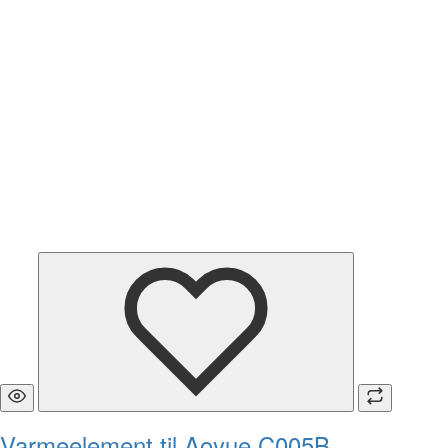
Varmeelement til Aoyue C005B