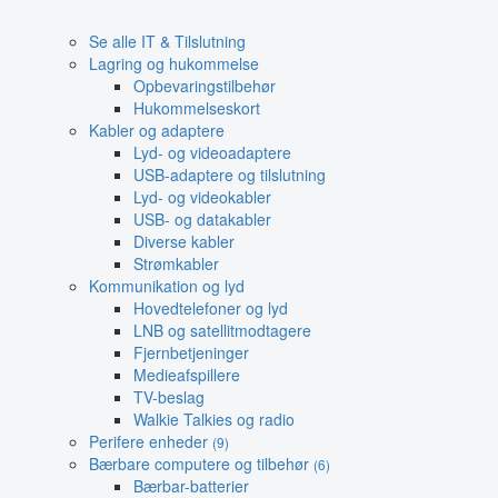
Se alle IT & Tilslutning
Lagring og hukommelse
Opbevaringstilbehør
Hukommelseskort
Kabler og adaptere
Lyd- og videoadaptere
USB-adaptere og tilslutning
Lyd- og videokabler
USB- og datakabler
Diverse kabler
Strømkabler
Kommunikation og lyd
Hovedtelefoner og lyd
LNB og satellitmodtagere
Fjernbetjeninger
Medieafspillere
TV-beslag
Walkie Talkies og radio
Perifere enheder
(9)
Bærbare computere og tilbehør
(6)
Bærbar-batterier