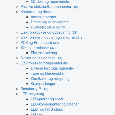
3D-dele og reservedele
Passive elektronikkomponenter
(40)
Kameraer og droner
Actionkameraer
Droner og quadkoptere
RC-helikoptere og fly
Elektronikbokse og opbevaring
(23)
Elektroniske moduler og sensorer
(31)
PCB og Protoboard
(32)
Stik og terminaler
(37)
Elektrisk kabling
Skruer og fastgørelse
(10)
Elektronisk forbrugsmateriale
Diverse forbrugsmaterialer
Tape og klæbemidler
Kemikalier og rengøring
Krympeslanger
Raspberry Pi
(10)
LED-belysning
LED-pærer og spots
LED-komponenter og tilbehør
LED- og RGB-strips
LED-rør