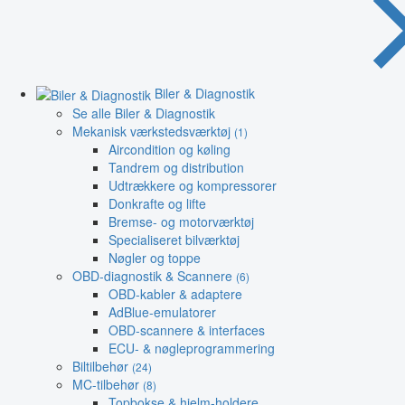
Biler & Diagnostik
Se alle Biler & Diagnostik
Mekanisk værkstedsværktøj
(1)
Aircondition og køling
Tandrem og distribution
Udtrækkere og kompressorer
Donkrafte og lifte
Bremse- og motorværktøj
Specialiseret bilværktøj
Nøgler og toppe
OBD-diagnostik & Scannere
(6)
OBD-kabler & adaptere
AdBlue-emulatorer
OBD-scannere & interfaces
ECU- & nøgleprogrammering
Biltilbehør
(24)
MC-tilbehør
(8)
Topbokse & hjelm-holdere