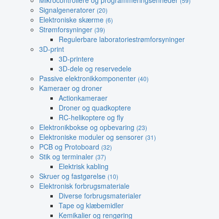
Mikrocontrollere og programmeringsenheder
(59)
Signalgeneratorer
(20)
Elektroniske skærme
(6)
Strømforsyninger
(39)
Regulerbare laboratoriestrømforsyninger
3D-print
3D-printere
3D-dele og reservedele
Passive elektronikkomponenter
(40)
Kameraer og droner
Actionkameraer
Droner og quadkoptere
RC-helikoptere og fly
Elektronikbokse og opbevaring
(23)
Elektroniske moduler og sensorer
(31)
PCB og Protoboard
(32)
Stik og terminaler
(37)
Elektrisk kabling
Skruer og fastgørelse
(10)
Elektronisk forbrugsmateriale
Diverse forbrugsmaterialer
Tape og klæbemidler
Kemikalier og rengøring