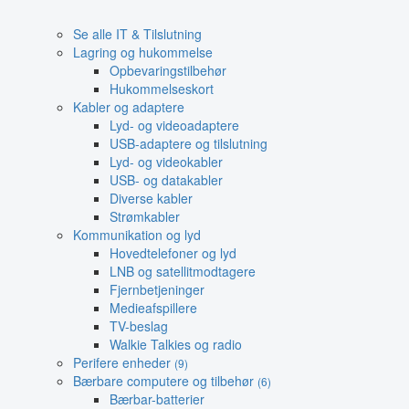
Se alle IT & Tilslutning
Lagring og hukommelse
Opbevaringstilbehør
Hukommelseskort
Kabler og adaptere
Lyd- og videoadaptere
USB-adaptere og tilslutning
Lyd- og videokabler
USB- og datakabler
Diverse kabler
Strømkabler
Kommunikation og lyd
Hovedtelefoner og lyd
LNB og satellitmodtagere
Fjernbetjeninger
Medieafspillere
TV-beslag
Walkie Talkies og radio
Perifere enheder
(9)
Bærbare computere og tilbehør
(6)
Bærbar-batterier