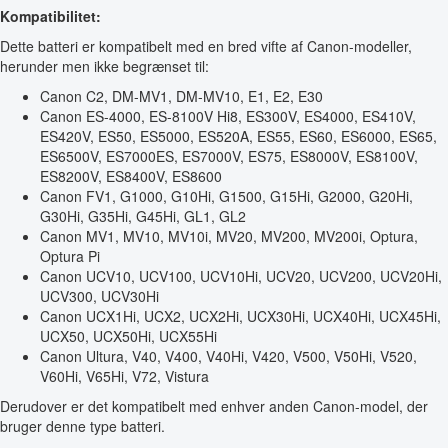
Kompatibilitet:
Dette batteri er kompatibelt med en bred vifte af Canon-modeller,
herunder men ikke begrænset til:
Canon C2, DM-MV1, DM-MV10, E1, E2, E30
Canon ES-4000, ES-8100V Hi8, ES300V, ES4000, ES410V,
ES420V, ES50, ES5000, ES520A, ES55, ES60, ES6000, ES65,
ES6500V, ES7000ES, ES7000V, ES75, ES8000V, ES8100V,
ES8200V, ES8400V, ES8600
Canon FV1, G1000, G10Hi, G1500, G15Hi, G2000, G20Hi,
G30Hi, G35Hi, G45Hi, GL1, GL2
Canon MV1, MV10, MV10i, MV20, MV200, MV200i, Optura,
Optura Pi
Canon UCV10, UCV100, UCV10Hi, UCV20, UCV200, UCV20Hi,
UCV300, UCV30Hi
Canon UCX1Hi, UCX2, UCX2Hi, UCX30Hi, UCX40Hi, UCX45Hi,
UCX50, UCX50Hi, UCX55Hi
Canon Ultura, V40, V400, V40Hi, V420, V500, V50Hi, V520,
V60Hi, V65Hi, V72, Vistura
Derudover er det kompatibelt med enhver anden Canon-model, der
bruger denne type batteri.