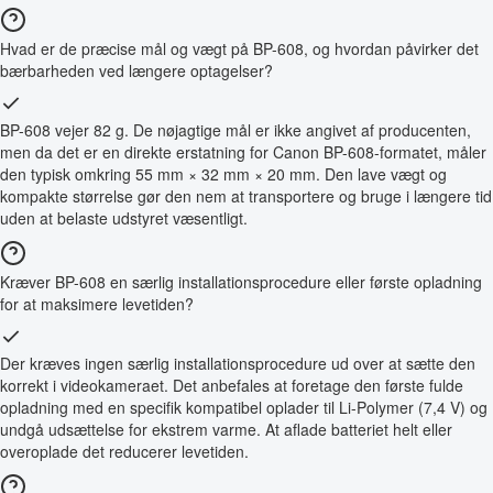
Hvad er de præcise mål og vægt på BP-608, og hvordan påvirker det
bærbarheden ved længere optagelser?
BP-608 vejer 82 g. De nøjagtige mål er ikke angivet af producenten,
men da det er en direkte erstatning for Canon BP-608-formatet, måler
den typisk omkring 55 mm × 32 mm × 20 mm. Den lave vægt og
kompakte størrelse gør den nem at transportere og bruge i længere tid
uden at belaste udstyret væsentligt.
Kræver BP-608 en særlig installationsprocedure eller første opladning
for at maksimere levetiden?
Der kræves ingen særlig installationsprocedure ud over at sætte den
korrekt i videokameraet. Det anbefales at foretage den første fulde
opladning med en specifik kompatibel oplader til Li-Polymer (7,4 V) og
undgå udsættelse for ekstrem varme. At aflade batteriet helt eller
overoplade det reducerer levetiden.