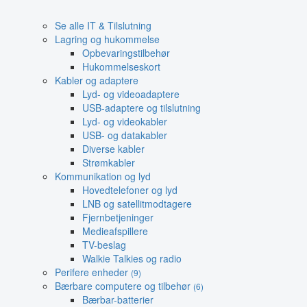
Se alle IT & Tilslutning
Lagring og hukommelse
Opbevaringstilbehør
Hukommelseskort
Kabler og adaptere
Lyd- og videoadaptere
USB-adaptere og tilslutning
Lyd- og videokabler
USB- og datakabler
Diverse kabler
Strømkabler
Kommunikation og lyd
Hovedtelefoner og lyd
LNB og satellitmodtagere
Fjernbetjeninger
Medieafspillere
TV-beslag
Walkie Talkies og radio
Perifere enheder
(9)
Bærbare computere og tilbehør
(6)
Bærbar-batterier