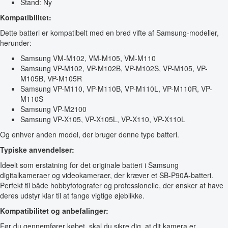
Stand: Ny
Kompatibilitet:
Dette batteri er kompatibelt med en bred vifte af Samsung-modeller,
herunder:
Samsung VM-M102, VM-M105, VM-M110
Samsung VP-M102, VP-M102B, VP-M102S, VP-M105, VP-
M105B, VP-M105R
Samsung VP-M110, VP-M110B, VP-M110L, VP-M110R, VP-
M110S
Samsung VP-M2100
Samsung VP-X105, VP-X105L, VP-X110, VP-X110L
Og enhver anden model, der bruger denne type batteri.
Typiske anvendelser:
Ideelt som erstatning for det originale batteri i Samsung
digitalkameraer og videokameraer, der kræver et SB-P90A-batteri.
Perfekt til både hobbyfotografer og professionelle, der ønsker at have
deres udstyr klar til at fange vigtige øjeblikke.
Kompatibilitet og anbefalinger:
Før du gennemfører købet, skal du sikre dig, at dit kamera er