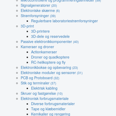
Mikrocontrollere og programmeringsenheder
(59)
Signalgeneratorer
(20)
Elektroniske skærme
(6)
Strømforsyninger
(39)
Regulerbare laboratoriestrømforsyninger
3D-print
3D-printere
3D-dele og reservedele
Passive elektronikkomponenter
(40)
Kameraer og droner
Actionkameraer
Droner og quadkoptere
RC-helikoptere og fly
Elektronikbokse og opbevaring
(23)
Elektroniske moduler og sensorer
(31)
PCB og Protoboard
(32)
Stik og terminaler
(37)
Elektrisk kabling
Skruer og fastgørelse
(10)
Elektronisk forbrugsmateriale
Diverse forbrugsmaterialer
Tape og klæbemidler
Kemikalier og rengøring