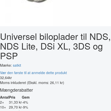
Universel biloplader til NDS,
NDS Lite, DSi XL, 3DS og
PSP
Mærke:
satkit
Vær den første til at anmelde dette produkt
32
,
64
kr
Moms inkluderet
(Ekskl. moms: 26,11 kr)
Mængderabatter
Antal
Pris
Gem
2+
31,33 kr
-4%
10+
29,70 kr
-9%