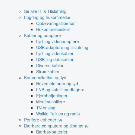
Se alle IT & Tilslutning
Lagring og hukommelse
Opbevaringstilbehør
Hukommelseskort
Kabler og adaptere
Lyd- og videoadaptere
USB-adaptere og tilslutning
Lyd- og videokabler
USB- og datakabler
Diverse kabler
Strømkabler
Kommunikation og lyd
Hovedtelefoner og lyd
LNB og satellitmodtagere
Fjernbetjeninger
Medieafspillere
TV-beslag
Walkie Talkies og radio
Perifere enheder
(9)
Bærbare computere og tilbehør
(6)
Bærbar-batterier