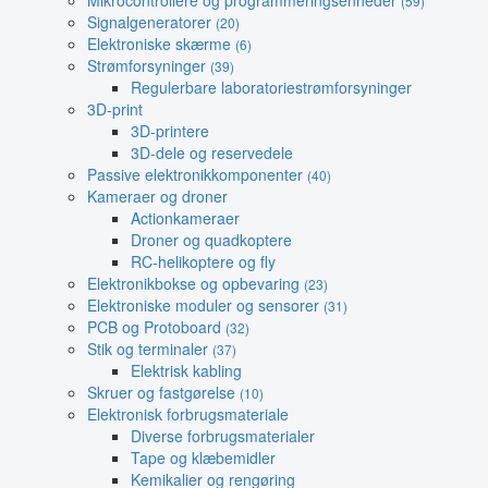
Mikrocontrollere og programmeringsenheder
(59)
Signalgeneratorer
(20)
Elektroniske skærme
(6)
Strømforsyninger
(39)
Regulerbare laboratoriestrømforsyninger
3D-print
3D-printere
3D-dele og reservedele
Passive elektronikkomponenter
(40)
Kameraer og droner
Actionkameraer
Droner og quadkoptere
RC-helikoptere og fly
Elektronikbokse og opbevaring
(23)
Elektroniske moduler og sensorer
(31)
PCB og Protoboard
(32)
Stik og terminaler
(37)
Elektrisk kabling
Skruer og fastgørelse
(10)
Elektronisk forbrugsmateriale
Diverse forbrugsmaterialer
Tape og klæbemidler
Kemikalier og rengøring