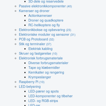
3D-dele og reservedele
Passive elektronikkomponenter
(40)
Kameraer og droner
Actionkameraer
Droner og quadkoptere
RC-helikoptere og fly
Elektronikbokse og opbevaring
(23)
Elektroniske moduler og sensorer
(31)
PCB og Protoboard
(32)
Stik og terminaler
(37)
Elektrisk kabling
Skruer og fastgørelse
(10)
Elektronisk forbrugsmateriale
Diverse forbrugsmaterialer
Tape og klæbemidler
Kemikalier og rengøring
Krympeslanger
Raspberry Pi
(10)
LED-belysning
LED-pærer og spots
LED-komponenter og tilbehør
LED- og RGB-strips
LED-rør