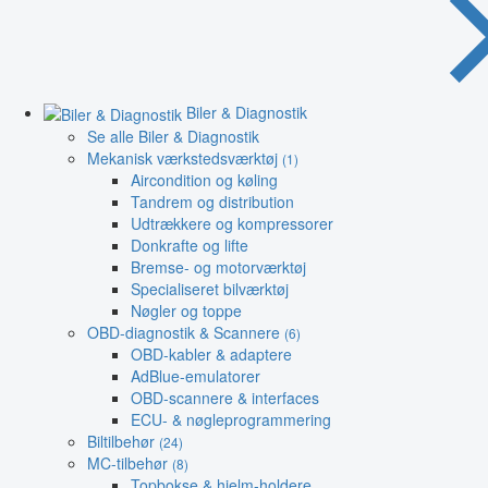
Biler & Diagnostik
Se alle Biler & Diagnostik
Mekanisk værkstedsværktøj
(1)
Aircondition og køling
Tandrem og distribution
Udtrækkere og kompressorer
Donkrafte og lifte
Bremse- og motorværktøj
Specialiseret bilværktøj
Nøgler og toppe
OBD-diagnostik & Scannere
(6)
OBD-kabler & adaptere
AdBlue-emulatorer
OBD-scannere & interfaces
ECU- & nøgleprogrammering
Biltilbehør
(24)
MC-tilbehør
(8)
Topbokse & hjelm-holdere