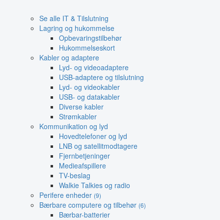
Se alle IT & Tilslutning
Lagring og hukommelse
Opbevaringstilbehør
Hukommelseskort
Kabler og adaptere
Lyd- og videoadaptere
USB-adaptere og tilslutning
Lyd- og videokabler
USB- og datakabler
Diverse kabler
Strømkabler
Kommunikation og lyd
Hovedtelefoner og lyd
LNB og satellitmodtagere
Fjernbetjeninger
Medieafspillere
TV-beslag
Walkie Talkies og radio
Perifere enheder
(9)
Bærbare computere og tilbehør
(6)
Bærbar-batterier