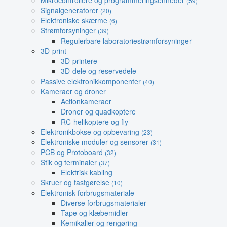
Mikrocontrollere og programmeringsenheder
(59)
Signalgeneratorer
(20)
Elektroniske skærme
(6)
Strømforsyninger
(39)
Regulerbare laboratoriestrømforsyninger
3D-print
3D-printere
3D-dele og reservedele
Passive elektronikkomponenter
(40)
Kameraer og droner
Actionkameraer
Droner og quadkoptere
RC-helikoptere og fly
Elektronikbokse og opbevaring
(23)
Elektroniske moduler og sensorer
(31)
PCB og Protoboard
(32)
Stik og terminaler
(37)
Elektrisk kabling
Skruer og fastgørelse
(10)
Elektronisk forbrugsmateriale
Diverse forbrugsmaterialer
Tape og klæbemidler
Kemikalier og rengøring