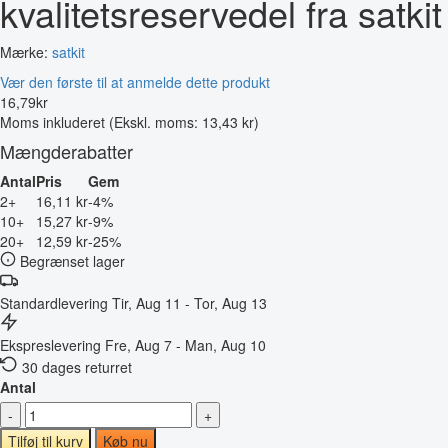
kvalitetsreservedel fra satkit
Mærke:
satkit
Vær den første til at anmelde dette produkt
16
,
79
kr
Moms inkluderet
(Ekskl. moms: 13,43 kr)
Mængderabatter
Antal
Pris
Gem
2+
16,11 kr
-4%
10+
15,27 kr
-9%
20+
12,59 kr
-25%
Begrænset lager
Standardlevering
Tir, Aug 11 - Tor, Aug 13
Ekspreslevering
Fre, Aug 7 - Man, Aug 10
30 dages returret
Antal
-
+
Tilføj til kurv
Køb nu