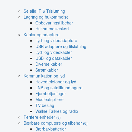
Se alle IT & Tilslutning
Lagring og hukommelse
Opbevaringstilbehør
Hukommelseskort
Kabler og adaptere
Lyd- og videoadaptere
USB-adaptere og tilslutning
Lyd- og videokabler
USB- og datakabler
Diverse kabler
Strømkabler
Kommunikation og lyd
Hovedtelefoner og lyd
LNB og satellitmodtagere
Fjernbetjeninger
Medieafspillere
TV-beslag
Walkie Talkies og radio
Perifere enheder
(9)
Bærbare computere og tilbehør
(6)
Bærbar-batterier