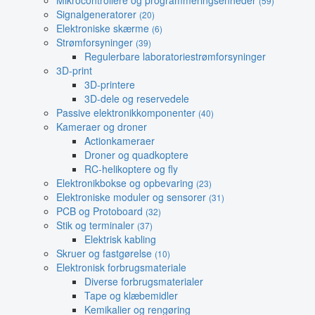
Mikrocontrollere og programmeringsenheder
(59)
Signalgeneratorer
(20)
Elektroniske skærme
(6)
Strømforsyninger
(39)
Regulerbare laboratoriestrømforsyninger
3D-print
3D-printere
3D-dele og reservedele
Passive elektronikkomponenter
(40)
Kameraer og droner
Actionkameraer
Droner og quadkoptere
RC-helikoptere og fly
Elektronikbokse og opbevaring
(23)
Elektroniske moduler og sensorer
(31)
PCB og Protoboard
(32)
Stik og terminaler
(37)
Elektrisk kabling
Skruer og fastgørelse
(10)
Elektronisk forbrugsmateriale
Diverse forbrugsmaterialer
Tape og klæbemidler
Kemikalier og rengøring