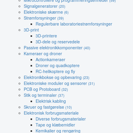
Mikrocontrollere og programmeringsenheder
(59)
Signalgeneratorer
(20)
Elektroniske skærme
(6)
Strømforsyninger
(39)
Regulerbare laboratoriestrømforsyninger
3D-print
3D-printere
3D-dele og reservedele
Passive elektronikkomponenter
(40)
Kameraer og droner
Actionkameraer
Droner og quadkoptere
RC-helikoptere og fly
Elektronikbokse og opbevaring
(23)
Elektroniske moduler og sensorer
(31)
PCB og Protoboard
(32)
Stik og terminaler
(37)
Elektrisk kabling
Skruer og fastgørelse
(10)
Elektronisk forbrugsmateriale
Diverse forbrugsmaterialer
Tape og klæbemidler
Kemikalier og rengøring