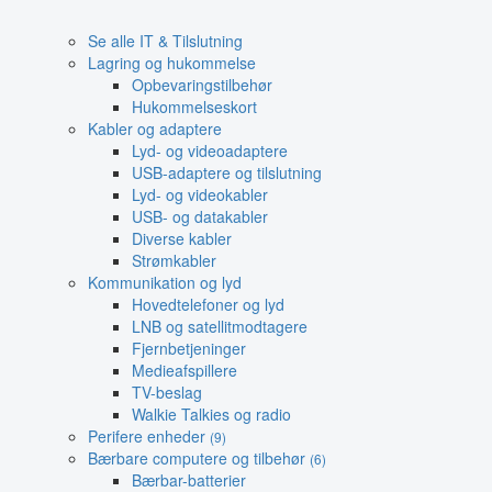
Se alle IT & Tilslutning
Lagring og hukommelse
Opbevaringstilbehør
Hukommelseskort
Kabler og adaptere
Lyd- og videoadaptere
USB-adaptere og tilslutning
Lyd- og videokabler
USB- og datakabler
Diverse kabler
Strømkabler
Kommunikation og lyd
Hovedtelefoner og lyd
LNB og satellitmodtagere
Fjernbetjeninger
Medieafspillere
TV-beslag
Walkie Talkies og radio
Perifere enheder
(9)
Bærbare computere og tilbehør
(6)
Bærbar-batterier