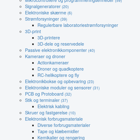
Mikrocontrollere og programmeringsenheder
(59)
Signalgeneratorer
(20)
Elektroniske skærme
(6)
Strømforsyninger
(39)
Regulerbare laboratoriestrømforsyninger
3D-print
3D-printere
3D-dele og reservedele
Passive elektronikkomponenter
(40)
Kameraer og droner
Actionkameraer
Droner og quadkoptere
RC-helikoptere og fly
Elektronikbokse og opbevaring
(23)
Elektroniske moduler og sensorer
(31)
PCB og Protoboard
(32)
Stik og terminaler
(37)
Elektrisk kabling
Skruer og fastgørelse
(10)
Elektronisk forbrugsmateriale
Diverse forbrugsmaterialer
Tape og klæbemidler
Kemikalier og rengøring