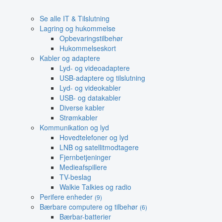
Se alle IT & Tilslutning
Lagring og hukommelse
Opbevaringstilbehør
Hukommelseskort
Kabler og adaptere
Lyd- og videoadaptere
USB-adaptere og tilslutning
Lyd- og videokabler
USB- og datakabler
Diverse kabler
Strømkabler
Kommunikation og lyd
Hovedtelefoner og lyd
LNB og satellitmodtagere
Fjernbetjeninger
Medieafspillere
TV-beslag
Walkie Talkies og radio
Perifere enheder
(9)
Bærbare computere og tilbehør
(6)
Bærbar-batterier