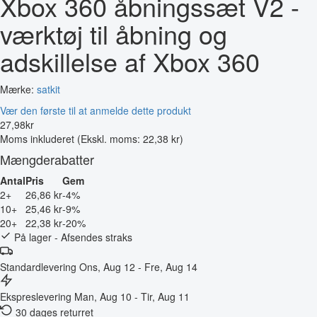
Xbox 360 åbningssæt V2 -
værktøj til åbning og
adskillelse af Xbox 360
Mærke:
satkit
Vær den første til at anmelde dette produkt
27
,
98
kr
Moms inkluderet
(Ekskl. moms: 22,38 kr)
Mængderabatter
Antal
Pris
Gem
2+
26,86 kr
-4%
10+
25,46 kr
-9%
20+
22,38 kr
-20%
På lager - Afsendes straks
Standardlevering
Ons, Aug 12 - Fre, Aug 14
Ekspreslevering
Man, Aug 10 - Tir, Aug 11
30 dages returret