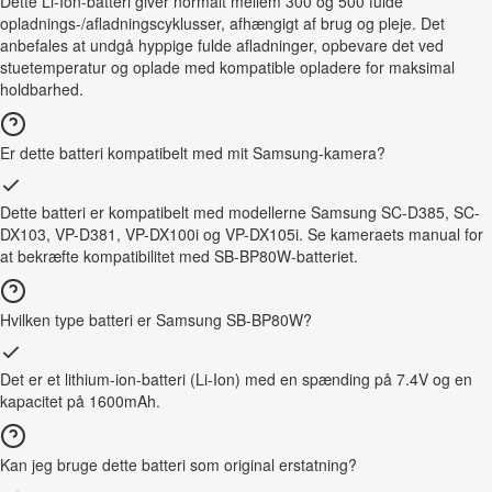
Dette Li-Ion-batteri giver normalt mellem 300 og 500 fulde
opladnings-/afladningscyklusser, afhængigt af brug og pleje. Det
anbefales at undgå hyppige fulde afladninger, opbevare det ved
stuetemperatur og oplade med kompatible opladere for maksimal
holdbarhed.
Er dette batteri kompatibelt med mit Samsung-kamera?
Dette batteri er kompatibelt med modellerne Samsung SC-D385, SC-
DX103, VP-D381, VP-DX100i og VP-DX105i. Se kameraets manual for
at bekræfte kompatibilitet med SB-BP80W-batteriet.
Hvilken type batteri er Samsung SB-BP80W?
Det er et lithium-ion-batteri (Li-Ion) med en spænding på 7.4V og en
kapacitet på 1600mAh.
Kan jeg bruge dette batteri som original erstatning?