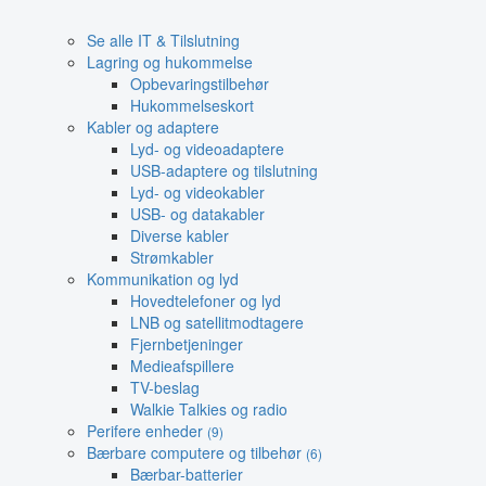
Se alle IT & Tilslutning
Lagring og hukommelse
Opbevaringstilbehør
Hukommelseskort
Kabler og adaptere
Lyd- og videoadaptere
USB-adaptere og tilslutning
Lyd- og videokabler
USB- og datakabler
Diverse kabler
Strømkabler
Kommunikation og lyd
Hovedtelefoner og lyd
LNB og satellitmodtagere
Fjernbetjeninger
Medieafspillere
TV-beslag
Walkie Talkies og radio
Perifere enheder
(9)
Bærbare computere og tilbehør
(6)
Bærbar-batterier