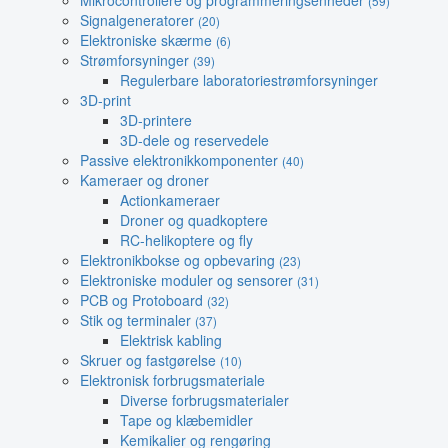
Mikrocontrollere og programmeringsenheder
(59)
Signalgeneratorer
(20)
Elektroniske skærme
(6)
Strømforsyninger
(39)
Regulerbare laboratoriestrømforsyninger
3D-print
3D-printere
3D-dele og reservedele
Passive elektronikkomponenter
(40)
Kameraer og droner
Actionkameraer
Droner og quadkoptere
RC-helikoptere og fly
Elektronikbokse og opbevaring
(23)
Elektroniske moduler og sensorer
(31)
PCB og Protoboard
(32)
Stik og terminaler
(37)
Elektrisk kabling
Skruer og fastgørelse
(10)
Elektronisk forbrugsmateriale
Diverse forbrugsmaterialer
Tape og klæbemidler
Kemikalier og rengøring