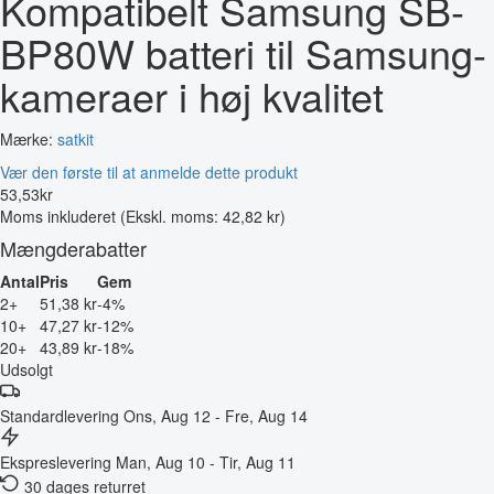
Kompatibelt Samsung SB-
BP80W batteri til Samsung-
kameraer i høj kvalitet
Mærke:
satkit
Vær den første til at anmelde dette produkt
53
,
53
kr
Moms inkluderet
(Ekskl. moms: 42,82 kr)
Mængderabatter
Antal
Pris
Gem
2+
51,38 kr
-4%
10+
47,27 kr
-12%
20+
43,89 kr
-18%
Udsolgt
Standardlevering
Ons, Aug 12 - Fre, Aug 14
Ekspreslevering
Man, Aug 10 - Tir, Aug 11
30 dages returret