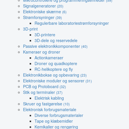
Mikrocontrollere og programmeringsenheder
(59)
Signalgeneratorer
(20)
Elektroniske skærme
(6)
Strømforsyninger
(39)
Regulerbare laboratoriestrømforsyninger
3D-print
3D-printere
3D-dele og reservedele
Passive elektronikkomponenter
(40)
Kameraer og droner
Actionkameraer
Droner og quadkoptere
RC-helikoptere og fly
Elektronikbokse og opbevaring
(23)
Elektroniske moduler og sensorer
(31)
PCB og Protoboard
(32)
Stik og terminaler
(37)
Elektrisk kabling
Skruer og fastgørelse
(10)
Elektronisk forbrugsmateriale
Diverse forbrugsmaterialer
Tape og klæbemidler
Kemikalier og rengøring