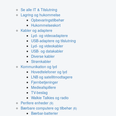
Se alle IT & Tilslutning
Lagring og hukommelse
Opbevaringstilbehør
Hukommelseskort
Kabler og adaptere
Lyd- og videoadaptere
USB-adaptere og tilslutning
Lyd- og videokabler
USB- og datakabler
Diverse kabler
Strømkabler
Kommunikation og lyd
Hovedtelefoner og lyd
LNB og satellitmodtagere
Fjernbetjeninger
Medieafspillere
TV-beslag
Walkie Talkies og radio
Perifere enheder
(9)
Bærbare computere og tilbehør
(6)
Bærbar-batterier