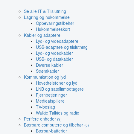
Se alle IT & Tilslutning
Lagring og hukommelse
Opbevaringstilbehør
Hukommelseskort
Kabler og adaptere
Lyd- og videoadaptere
USB-adaptere og tilslutning
Lyd- og videokabler
USB- og datakabler
Diverse kabler
Strømkabler
Kommunikation og lyd
Hovedtelefoner og lyd
LNB og satellitmodtagere
Fjernbetjeninger
Medieafspillere
TV-beslag
Walkie Talkies og radio
Perifere enheder
(9)
Bærbare computere og tilbehør
(6)
Bærbar-batterier