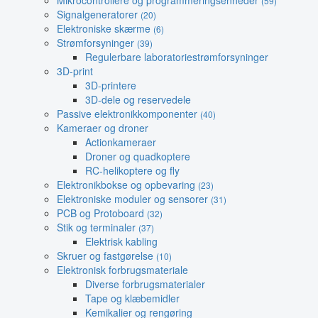
Mikrocontrollere og programmeringsenheder
(59)
Signalgeneratorer
(20)
Elektroniske skærme
(6)
Strømforsyninger
(39)
Regulerbare laboratoriestrømforsyninger
3D-print
3D-printere
3D-dele og reservedele
Passive elektronikkomponenter
(40)
Kameraer og droner
Actionkameraer
Droner og quadkoptere
RC-helikoptere og fly
Elektronikbokse og opbevaring
(23)
Elektroniske moduler og sensorer
(31)
PCB og Protoboard
(32)
Stik og terminaler
(37)
Elektrisk kabling
Skruer og fastgørelse
(10)
Elektronisk forbrugsmateriale
Diverse forbrugsmaterialer
Tape og klæbemidler
Kemikalier og rengøring