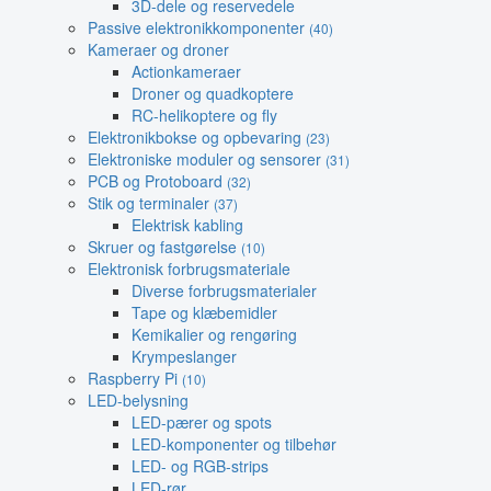
3D-dele og reservedele
Passive elektronikkomponenter
(40)
Kameraer og droner
Actionkameraer
Droner og quadkoptere
RC-helikoptere og fly
Elektronikbokse og opbevaring
(23)
Elektroniske moduler og sensorer
(31)
PCB og Protoboard
(32)
Stik og terminaler
(37)
Elektrisk kabling
Skruer og fastgørelse
(10)
Elektronisk forbrugsmateriale
Diverse forbrugsmaterialer
Tape og klæbemidler
Kemikalier og rengøring
Krympeslanger
Raspberry Pi
(10)
LED-belysning
LED-pærer og spots
LED-komponenter og tilbehør
LED- og RGB-strips
LED-rør