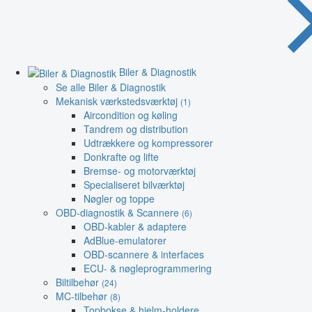
Biler & Diagnostik
Se alle Biler & Diagnostik
Mekanisk værkstedsværktøj
(1)
Aircondition og køling
Tandrem og distribution
Udtrækkere og kompressorer
Donkrafte og lifte
Bremse- og motorværktøj
Specialiseret bilværktøj
Nøgler og toppe
OBD-diagnostik & Scannere
(6)
OBD-kabler & adaptere
AdBlue-emulatorer
OBD-scannere & interfaces
ECU- & nøgleprogrammering
Biltilbehør
(24)
MC-tilbehør
(8)
Topbokse & hjelm-holdere