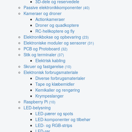
3D-dele og reservedele
Passive elektronikkomponenter
(40)
Kameraer og droner
Actionkameraer
Droner og quadkoptere
RC-helikoptere og fly
Elektronikbokse og opbevaring
(23)
Elektroniske moduler og sensorer
(31)
PCB og Protoboard
(32)
Stik og terminaler
(37)
Elektrisk kabling
Skruer og fastgørelse
(10)
Elektronisk forbrugsmateriale
Diverse forbrugsmaterialer
Tape og klæbemidler
Kemikalier og rengøring
Krympeslanger
Raspberry Pi
(10)
LED-belysning
LED-pærer og spots
LED-komponenter og tilbehør
LED- og RGB-strips
LED-rør