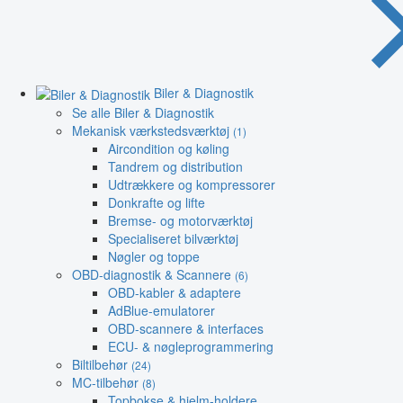
Biler & Diagnostik
Se alle Biler & Diagnostik
Mekanisk værkstedsværktøj
(1)
Aircondition og køling
Tandrem og distribution
Udtrækkere og kompressorer
Donkrafte og lifte
Bremse- og motorværktøj
Specialiseret bilværktøj
Nøgler og toppe
OBD-diagnostik & Scannere
(6)
OBD-kabler & adaptere
AdBlue-emulatorer
OBD-scannere & interfaces
ECU- & nøgleprogrammering
Biltilbehør
(24)
MC-tilbehør
(8)
Topbokse & hjelm-holdere