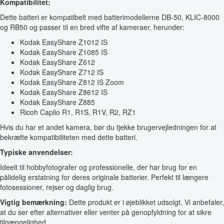
Kompatibilitet:
Dette batteri er kompatibelt med batterimodellerne DB-50, KLIC-8000
og RB50 og passer til en bred vifte af kameraer, herunder:
Kodak EasyShare Z1012 IS
Kodak EasyShare Z1085 IS
Kodak EasyShare Z612
Kodak EasyShare Z712 IS
Kodak EasyShare Z812 IS Zoom
Kodak EasyShare Z8612 IS
Kodak EasyShare Z885
Ricoh Caplio R1, R1S, R1V, R2, RZ1
Hvis du har et andet kamera, bør du tjekke brugervejledningen for at
bekræfte kompatibiliteten med dette batteri.
Typiske anvendelser:
Ideelt til hobbyfotografer og professionelle, der har brug for en
pålidelig erstatning for deres originale batterier. Perfekt til længere
fotosessioner, rejser og daglig brug.
Vigtig bemærkning:
Dette produkt er i øjeblikket udsolgt. Vi anbefaler,
at du ser efter alternativer eller venter på genopfyldning for at sikre
tilgængelighed.