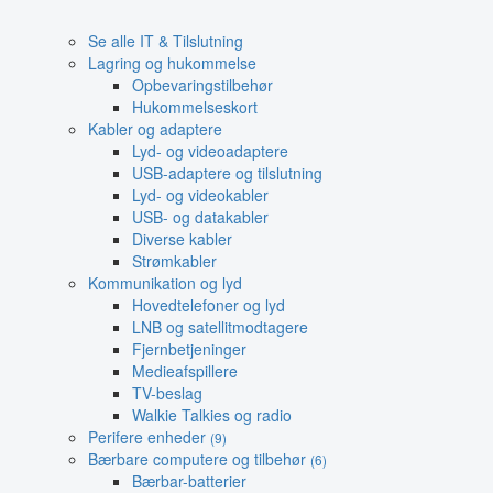
Se alle IT & Tilslutning
Lagring og hukommelse
Opbevaringstilbehør
Hukommelseskort
Kabler og adaptere
Lyd- og videoadaptere
USB-adaptere og tilslutning
Lyd- og videokabler
USB- og datakabler
Diverse kabler
Strømkabler
Kommunikation og lyd
Hovedtelefoner og lyd
LNB og satellitmodtagere
Fjernbetjeninger
Medieafspillere
TV-beslag
Walkie Talkies og radio
Perifere enheder
(9)
Bærbare computere og tilbehør
(6)
Bærbar-batterier