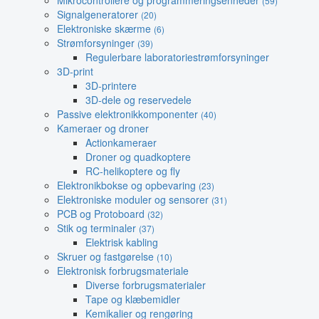
Mikrocontrollere og programmeringsenheder
(59)
Signalgeneratorer
(20)
Elektroniske skærme
(6)
Strømforsyninger
(39)
Regulerbare laboratoriestrømforsyninger
3D-print
3D-printere
3D-dele og reservedele
Passive elektronikkomponenter
(40)
Kameraer og droner
Actionkameraer
Droner og quadkoptere
RC-helikoptere og fly
Elektronikbokse og opbevaring
(23)
Elektroniske moduler og sensorer
(31)
PCB og Protoboard
(32)
Stik og terminaler
(37)
Elektrisk kabling
Skruer og fastgørelse
(10)
Elektronisk forbrugsmateriale
Diverse forbrugsmaterialer
Tape og klæbemidler
Kemikalier og rengøring