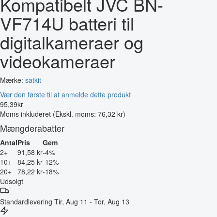
Kompatibelt JVC BN-
VF714U batteri til
digitalkameraer og
videokameraer
Mærke:
satkit
Vær den første til at anmelde dette produkt
95
,
39
kr
Moms inkluderet
(Ekskl. moms: 76,32 kr)
Mængderabatter
Antal
Pris
Gem
2+
91,58 kr
-4%
10+
84,25 kr
-12%
20+
78,22 kr
-18%
Udsolgt
Standardlevering
Tir, Aug 11 - Tor, Aug 13