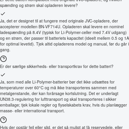
spænding og strøm skal opladeren levere?
Ja, det er designet til at fungere med originale JVC-opladere, der
accepterer modellen BN-VF714U. Opladeren skal levere en nominel
ladespænding på 8.4V (typisk for Li-Polymer-celler med 7.4V udgang)
og en strøm, der passer til batteriets kapacitet (ideelt mellem 0.5 og 1A
for optimal levetid). Tjek altid opladerens model og manual, før du går i
gang.
Er der særlige sikkerheds- eller transportkrav for dette batteri?
Ja, som med alle Li-Polymer-batterier bør det ikke udsættes for
temperaturer over 60°C og må ikke transporteres sammen med
metalgenstande, der kan forårsage kortslutning. Det er underlagt
UN38.3-regulering for lufttransport og skal transporteres i sikker
emballage; tjek lokale regler og flyselskabets krav, hvis du planlægger
masse- eller international transport.
Hvis der opstår fejl eller slid, er det så muligt at få reservedele, eller