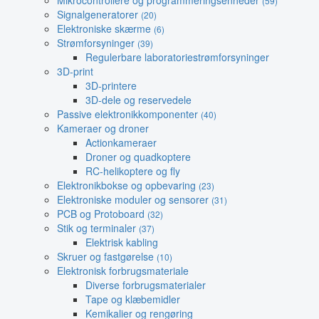
Mikrocontrollere og programmeringsenheder
(59)
Signalgeneratorer
(20)
Elektroniske skærme
(6)
Strømforsyninger
(39)
Regulerbare laboratoriestrømforsyninger
3D-print
3D-printere
3D-dele og reservedele
Passive elektronikkomponenter
(40)
Kameraer og droner
Actionkameraer
Droner og quadkoptere
RC-helikoptere og fly
Elektronikbokse og opbevaring
(23)
Elektroniske moduler og sensorer
(31)
PCB og Protoboard
(32)
Stik og terminaler
(37)
Elektrisk kabling
Skruer og fastgørelse
(10)
Elektronisk forbrugsmateriale
Diverse forbrugsmaterialer
Tape og klæbemidler
Kemikalier og rengøring