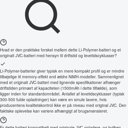
Hvad er den praktiske forskel mellem dette Li-Polymer-batteri og et
originalt JVC-batteri med hensyn til driftstid og levetidscyklusser?
Li-Polymer-batterier giver typisk en mere kompakt profil og er mindre
tilbøjelige til memory-effekt end ældre NiMH-modeller. Sammenlignet
med et originalt JVC-batteri med lignende specifikationer afhænger
driftstiden primært af kapaciteten (1500mAh i dette tilfælde), som
ligger inden for standardområdet. Antallet af levetidscyklusser (typisk
300-500 fulde opladninger) kan være en smule lavere, hvis
producentens kvalitetskontrol ikke er på niveau med original JVC. Den
faktiske oplevelse kan variere afhængigt af brugsmønsteret.
Er dette batteri kompatibelt med originale JVC-opladere, og hvilken