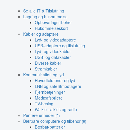
Se alle IT & Tilslutning
Lagring og hukommelse
Opbevaringstilbehør
Hukommelseskort
Kabler og adaptere
Lyd- og videoadaptere
USB-adaptere og tilslutning
Lyd- og videokabler
USB- og datakabler
Diverse kabler
Strømkabler
Kommunikation og lyd
Hovedtelefoner og lyd
LNB og satellitmodtagere
Fjernbetjeninger
Medieafspillere
TV-beslag
Walkie Talkies og radio
Perifere enheder
(9)
Bærbare computere og tilbehør
(6)
Bærbar-batterier