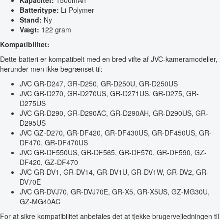
Kapacitet:
1500mAh
Batteritype:
Li-Polymer
Stand:
Ny
Vægt:
122 gram
Kompatibilitet:
Dette batteri er kompatibelt med en bred vifte af JVC-kameramodeller,
herunder men ikke begrænset til:
JVC GR-D247, GR-D250, GR-D250U, GR-D250US
JVC GR-D270, GR-D270US, GR-D271US, GR-D275, GR-
D275US
JVC GR-D290, GR-D290AC, GR-D290AH, GR-D290US, GR-
D295US
JVC GZ-D270, GR-DF420, GR-DF430US, GR-DF450US, GR-
DF470, GR-DF470US
JVC GR-DF550US, GR-DF565, GR-DF570, GR-DF590, GZ-
DF420, GZ-DF470
JVC GR-DV1, GR-DV14, GR-DV1U, GR-DV1W, GR-DV2, GR-
DV70E
JVC GR-DVJ70, GR-DVJ70E, GR-X5, GR-X5US, GZ-MG30U,
GZ-MG40AC
For at sikre kompatibilitet anbefales det at tjekke brugervejledningen til