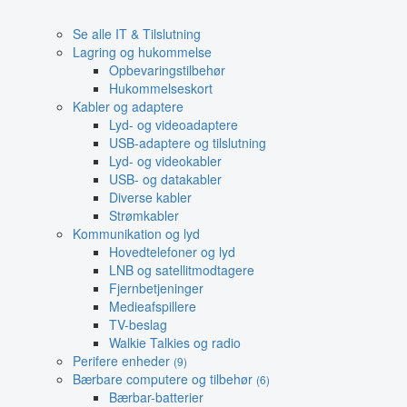
Se alle IT & Tilslutning
Lagring og hukommelse
Opbevaringstilbehør
Hukommelseskort
Kabler og adaptere
Lyd- og videoadaptere
USB-adaptere og tilslutning
Lyd- og videokabler
USB- og datakabler
Diverse kabler
Strømkabler
Kommunikation og lyd
Hovedtelefoner og lyd
LNB og satellitmodtagere
Fjernbetjeninger
Medieafspillere
TV-beslag
Walkie Talkies og radio
Perifere enheder
(9)
Bærbare computere og tilbehør
(6)
Bærbar-batterier