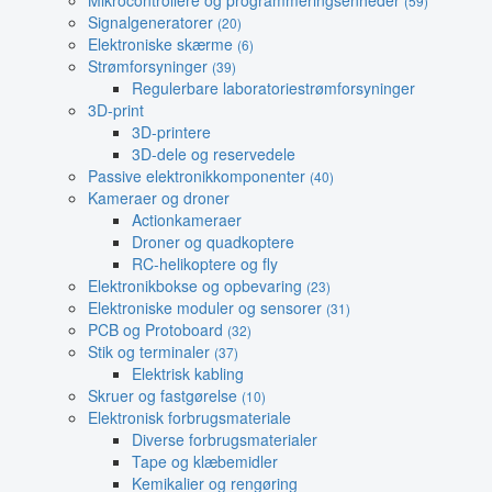
Mikrocontrollere og programmeringsenheder
(59)
Signalgeneratorer
(20)
Elektroniske skærme
(6)
Strømforsyninger
(39)
Regulerbare laboratoriestrømforsyninger
3D-print
3D-printere
3D-dele og reservedele
Passive elektronikkomponenter
(40)
Kameraer og droner
Actionkameraer
Droner og quadkoptere
RC-helikoptere og fly
Elektronikbokse og opbevaring
(23)
Elektroniske moduler og sensorer
(31)
PCB og Protoboard
(32)
Stik og terminaler
(37)
Elektrisk kabling
Skruer og fastgørelse
(10)
Elektronisk forbrugsmateriale
Diverse forbrugsmaterialer
Tape og klæbemidler
Kemikalier og rengøring