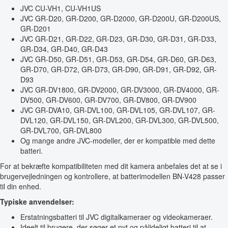
JVC CU-VH1, CU-VH1US
JVC GR-D20, GR-D200, GR-D2000, GR-D200U, GR-D200US,
GR-D201
JVC GR-D21, GR-D22, GR-D23, GR-D30, GR-D31, GR-D33,
GR-D34, GR-D40, GR-D43
JVC GR-D50, GR-D51, GR-D53, GR-D54, GR-D60, GR-D63,
GR-D70, GR-D72, GR-D73, GR-D90, GR-D91, GR-D92, GR-
D93
JVC GR-DV1800, GR-DV2000, GR-DV3000, GR-DV4000, GR-
DV500, GR-DV600, GR-DV700, GR-DV800, GR-DV900
JVC GR-DVA10, GR-DVL100, GR-DVL105, GR-DVL107, GR-
DVL120, GR-DVL150, GR-DVL200, GR-DVL300, GR-DVL500,
GR-DVL700, GR-DVL800
Og mange andre JVC-modeller, der er kompatible med dette
batteri.
For at bekræfte kompatibiliteten med dit kamera anbefales det at se i
brugervejledningen og kontrollere, at batterimodellen BN-V428 passer
til din enhed.
Typiske anvendelser:
Erstatningsbatteri til JVC digitalkameraer og videokameraer.
Ideelt til brugere, der søger et nyt og pålideligt batteri til at