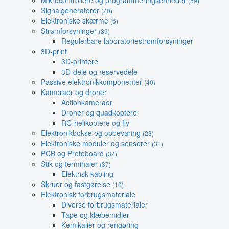
Mikrocontrollere og programmeringsenheder
(59)
Signalgeneratorer
(20)
Elektroniske skærme
(6)
Strømforsyninger
(39)
Regulerbare laboratoriestrømforsyninger
3D-print
3D-printere
3D-dele og reservedele
Passive elektronikkomponenter
(40)
Kameraer og droner
Actionkameraer
Droner og quadkoptere
RC-helikoptere og fly
Elektronikbokse og opbevaring
(23)
Elektroniske moduler og sensorer
(31)
PCB og Protoboard
(32)
Stik og terminaler
(37)
Elektrisk kabling
Skruer og fastgørelse
(10)
Elektronisk forbrugsmateriale
Diverse forbrugsmaterialer
Tape og klæbemidler
Kemikalier og rengøring