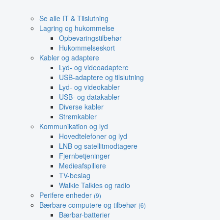
Se alle IT & Tilslutning
Lagring og hukommelse
Opbevaringstilbehør
Hukommelseskort
Kabler og adaptere
Lyd- og videoadaptere
USB-adaptere og tilslutning
Lyd- og videokabler
USB- og datakabler
Diverse kabler
Strømkabler
Kommunikation og lyd
Hovedtelefoner og lyd
LNB og satellitmodtagere
Fjernbetjeninger
Medieafspillere
TV-beslag
Walkie Talkies og radio
Perifere enheder
(9)
Bærbare computere og tilbehør
(6)
Bærbar-batterier